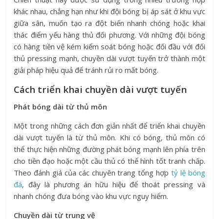
khác nhau, chẳng hạn như khi đội bóng bị áp sát ở khu vực
giữa sân, muốn tạo ra đột biến nhanh chóng hoặc khai
thác điểm yếu hàng thủ đối phương. Với những đội bóng
có hàng tiền vệ kém kiểm soát bóng hoặc đối đầu với đối
thủ pressing mạnh, chuyền dài vượt tuyến trở thành một
giải pháp hiệu quả để tránh rủi ro mất bóng.
Cách triển khai chuyền dài vượt tuyến
Phát bóng dài từ thủ môn
Một trong những cách đơn giản nhất để triển khai chuyền
dài vượt tuyến là từ thủ môn. Khi có bóng, thủ môn có
thể thực hiện những đường phát bóng mạnh lên phía trên
cho tiền đạo hoặc một cầu thủ có thể hình tốt tranh chấp.
Theo đánh giá của các chuyên trang tổng hợp
tỷ lệ bóng
đá
, đây là phương án hữu hiệu để thoát pressing và
nhanh chóng đưa bóng vào khu vực nguy hiểm.
Chuyền dài từ trung vệ