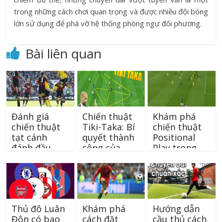
trong những cách chơi quan trọng và được nhiều đội bóng
lớn sử dụng để phá vỡ hệ thống phòng ngự đối phương.
Bài liên quan
Đánh giá
Chiến thuật
Khám phá
chiến thuật
Tiki-Taka: Bí
chiến thuật
tạt cánh
quyết thành
Positional
đánh đầu
công của
Play trong
trong bóng
TBN
bóng đá
đá
Thủ đô Luân
Khám phá
Hướng dẫn
Đôn có bao
cách đặt
cầu thủ cách