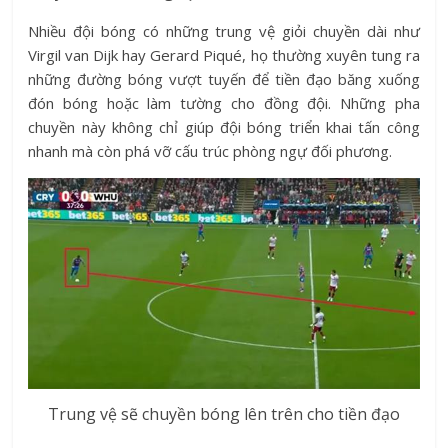
Nhiều đội bóng có những trung vệ giỏi chuyền dài như
Virgil van Dijk hay Gerard Piqué, họ thường xuyên tung ra
những đường bóng vượt tuyến để tiền đạo băng xuống
đón bóng hoặc làm tường cho đồng đội. Những pha
chuyền này không chỉ giúp đội bóng triển khai tấn công
nhanh mà còn phá vỡ cấu trúc phòng ngự đối phương.
Trung vệ sẽ chuyền bóng lên trên cho tiền đạo