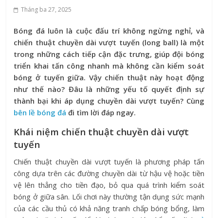
Tháng ba 27, 2025
Bóng đá luôn là cuộc đấu trí không ngừng nghỉ, và
chiến thuật chuyền dài vượt tuyến (long ball) là một
trong những cách tiếp cận đặc trưng, giúp đội bóng
triển khai tấn công nhanh mà không cần kiểm soát
bóng ở tuyến giữa. Vậy chiến thuật này hoạt động
như thế nào? Đâu là những yếu tố quyết định sự
thành bại khi áp dụng chuyền dài vượt tuyến? Cùng
bên lề bóng đá
đi tìm lời đáp ngay.
Khái niệm chiến thuật chuyền dài vượt
tuyến
Chiến thuật chuyền dài vượt tuyến là phương pháp tấn
công dựa trên các đường chuyền dài từ hậu vệ hoặc tiền
vệ lên thẳng cho tiền đạo, bỏ qua quá trình kiểm soát
bóng ở giữa sân. Lối chơi này thường tận dụng sức mạnh
của các cầu thủ có khả năng tranh chấp bóng bổng, làm