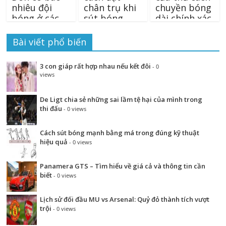
nhiêu đội
chân trụ khi
chuyền bóng
bóng ở các
sút bóng
dài chính xác
giải đấu?
đúng kỹ
thuật
Bài viết phổ biến
3 con giáp rất hợp nhau nếu kết đôi
- 0
views
De Ligt chia sẻ những sai lầm tệ hại của mình trong
thi đấu
- 0 views
Cách sút bóng mạnh bằng má trong đúng kỹ thuật
hiệu quả
- 0 views
Panamera GTS – Tìm hiểu về giá cả và thông tin cần
biết
- 0 views
Lịch sử đối đầu MU vs Arsenal: Quỷ đỏ thành tích vượt
trội
- 0 views