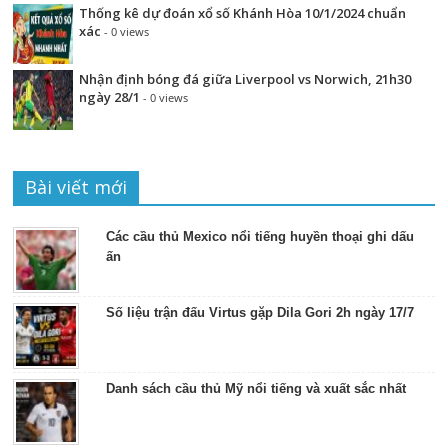
Thống kê dự đoán xổ số Khánh Hòa 10/1/2024 chuẩn
xác
- 0 views
Nhận định bóng đá giữa Liverpool vs Norwich, 21h30
ngày 28/1
- 0 views
Bài viết mới
Các cầu thủ Mexico nổi tiếng huyền thoại ghi dấu
ấn
Số liệu trận đấu Virtus gặp Dila Gori 2h ngày 17/7
Danh sách cầu thủ Mỹ nổi tiếng và xuất sắc nhất