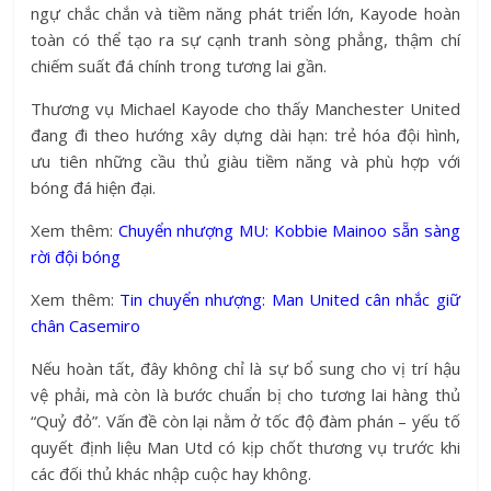
ngự chắc chắn và tiềm năng phát triển lớn, Kayode hoàn
toàn có thể tạo ra sự cạnh tranh sòng phẳng, thậm chí
chiếm suất đá chính trong tương lai gần.
Thương vụ Michael Kayode cho thấy
Manchester United
đang đi theo hướng xây dựng dài hạn: trẻ hóa đội hình,
ưu tiên những cầu thủ giàu tiềm năng và phù hợp với
bóng đá hiện đại.
Xem thêm:
Chuyển nhượng MU: Kobbie Mainoo sẵn sàng
rời đội bóng
Xem thêm:
Tin chuyển nhượng: Man United cân nhắc giữ
chân Casemiro
Nếu hoàn tất, đây không chỉ là sự bổ sung cho vị trí hậu
vệ phải, mà còn là bước chuẩn bị cho tương lai hàng thủ
“Quỷ đỏ”. Vấn đề còn lại nằm ở tốc độ đàm phán – yếu tố
quyết định liệu Man Utd có kịp chốt thương vụ trước khi
các đối thủ khác nhập cuộc hay không.