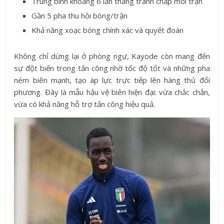
Trung bình khoảng 6 lần thắng tranh chấp mỗi trận
Gần 5 pha thu hồi bóng/trận
Khả năng xoạc bóng chính xác và quyết đoán
Không chỉ dừng lại ở phòng ngự, Kayode còn mang đến
sự đột biến trong tấn công nhờ tốc độ tốt và những pha
ném biên mạnh, tạo áp lực trực tiếp lên hàng thủ đối
phương. Đây là mẫu hậu vệ biên hiện đại: vừa chắc chắn,
vừa có khả năng hỗ trợ tấn công hiệu quả.