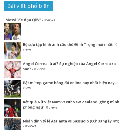
Andrey
của
Bài viết phổ biến
Santos
Newcastle
Messi “đe dọa QBV”
- 0 views
Bộ sưu tập hình ảnh cầu thủ Đình Trọng mới nhất
- 0
views
Angel Correa là ai? Sự nghiệp của Angel Correa ra
sao?
- 0 views
Bật mí top game bóng đá online hay nhất hiện nay
- 0
views
Kết quả Nữ Việt Nam vs Nữ New Zealand: gồng mình
phòng ngự
- 0 views
Nhận định tỷ lệ Atalanta vs Sassuolo (00h00 ngày 4/1)
- 0 views