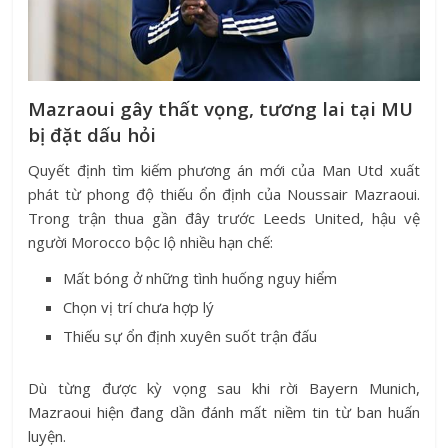
Mazraoui gây thất vọng, tương lai tại MU
bị đặt dấu hỏi
Quyết định tìm kiếm phương án mới của Man Utd xuất
phát từ phong độ thiếu ổn định của
Noussair Mazraoui
.
Trong trận thua gần đây trước
Leeds United
, hậu vệ
người Morocco bộc lộ nhiều hạn chế:
Mất bóng ở những tình huống nguy hiểm
Chọn vị trí chưa hợp lý
Thiếu sự ổn định xuyên suốt trận đấu
Dù từng được kỳ vọng sau khi rời
Bayern Munich
,
Mazraoui hiện đang dần đánh mất niềm tin từ ban huấn
luyện.