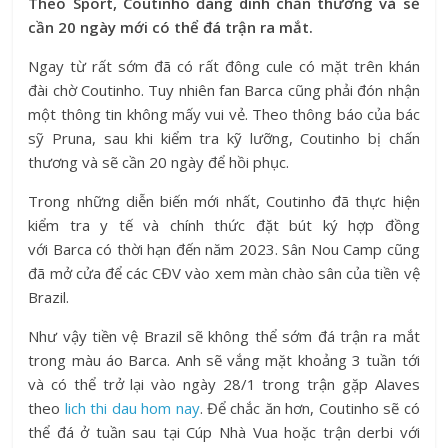
Theo Sport, Coutinho đang dính chấn thương và sẽ
cần 20 ngày mới có thể đá trận ra mắt.
Ngay từ rất sớm đã có rất đông cule có mặt trên khán
đài chờ Coutinho. Tuy nhiên fan Barca cũng phải đón nhận
một thông tin không mấy vui vẻ. Theo thông báo của bác
sỹ Pruna, sau khi kiểm tra kỹ lưỡng, Coutinho bị chấn
thương và sẽ cần 20 ngày để hồi phục.
Trong những diễn biến mới nhất, Coutinho đã thực hiện
kiểm tra y tế và chính thức đặt bút ký hợp đồng
với Barca có thời hạn đến năm 2023. Sân Nou Camp cũng
đã mở cửa để các CĐV vào xem màn chào sân của tiền vệ
Brazil.
Như vậy tiền vệ Brazil sẽ không thể sớm đá trận ra mắt
trong màu áo Barca. Anh sẽ vắng mặt khoảng 3 tuần tới
và có thể trở lại vào ngày 28/1 trong trận gặp Alaves
theo
lich thi dau hom nay
. Để chắc ăn hơn, Coutinho sẽ có
thể đá ở tuần sau tại Cúp Nhà Vua hoặc trận derbi với