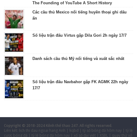
The Founding of YouTube A Short History
Các cầu thủ Mexico nổi tiếng huyền thoại ghi dấu
ấn
Số liệu trận đấu Virtus gặp Dila Gori 2h ngày 17/7
Danh sách cầu thủ Mỹ nổi tiếng và xuất sắc nhất
Số liệu trận đấu Navbahor gặp FK AGMK 22h ngày
17/7
Copyright © 2018-2024
Kênh thể thao 247
. All rights reserved.
Liên kết:
lich thi dau ngoai hang Anh
|
kqbd
|
tỷ số bóng đá hôm nay
|
tỷ lệ
cược bóng đá
|
tỷ lệ bóng đá hôm nay
|
xổ số đại việt
|
XSBL
|
quay thử xổ