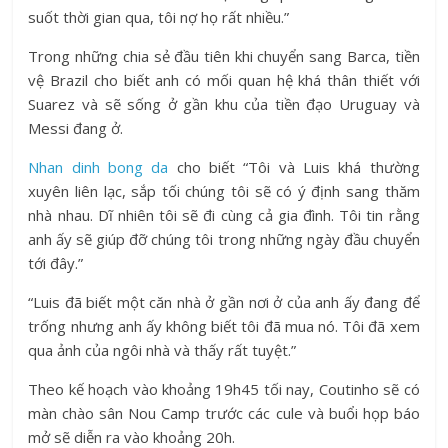
suốt thời gian qua, tôi nợ họ rất nhiều.”
Trong những chia sẻ đầu tiên khi chuyển sang Barca, tiền
vệ Brazil cho biết anh có mối quan hệ khá thân thiết với
Suarez và sẽ sống ở gần khu của tiền đạo Uruguay và
Messi đang ở.
Nhan dinh bong da
cho biết “Tôi và Luis khá thường
xuyên liên lạc, sắp tối chúng tôi sẽ có ý định sang thăm
nhà nhau. Dĩ nhiên tôi sẽ đi cùng cả gia đình. Tôi tin rằng
anh ấy sẽ giúp đỡ chúng tôi trong những ngày đầu chuyển
tới đây.”
“Luis đã biết một căn nhà ở gần nơi ở của anh ấy đang để
trống nhưng anh ấy không biết tôi đã mua nó. Tôi đã xem
qua ảnh của ngôi nhà và thấy rất tuyệt.”
Theo kế hoạch vào khoảng 19h45 tối nay, Coutinho sẽ có
màn chào sân Nou Camp trước các cule và buổi họp báo
mở sẽ diễn ra vào khoảng 20h.