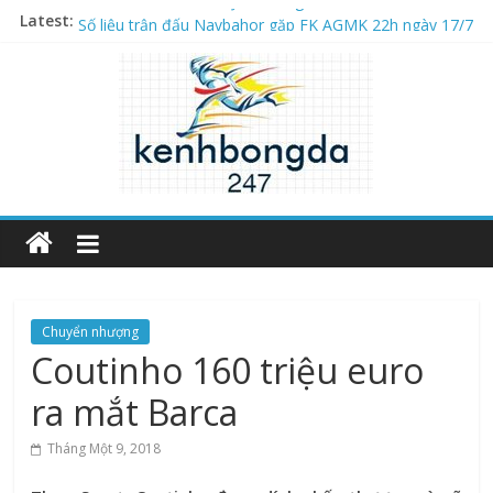
Danh sách cầu thủ Mỹ nổi tiếng và xuất sắc nhất
Latest:
Số liệu trận đấu Navbahor gặp FK AGMK 22h ngày 17/7
The Founding of YouTube A Short History
Các cầu thủ Mexico nổi tiếng huyền thoại ghi dấu ấn
Số liệu trận đấu Virtus gặp Dila Gori 2h ngày 17/7
Chuyển nhượng
Coutinho 160 triệu euro
ra mắt Barca
Tháng Một 9, 2018