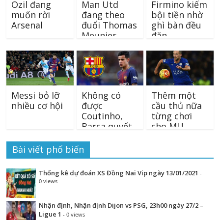
Ozil đang
Man Utd
Firmino kiếm
muốn rời
đang theo
bội tiền nhờ
Arsenal
đuổi Thomas
ghì bàn đều
Meunier
đặn
Messi bỏ lỡ
Không có
Thêm một
nhiều cơ hội
được
cầu thủ nữa
Coutinho,
từng chơi
Barca quyết
cho MU
chiêu mộ sao
chuyển tới
Liverpool
Chelsea
Bài viết phổ biến
Thống kê dự đoán XS Đồng Nai Vip ngày 13/01/2021
-
0 views
Nhận định, Nhận định Dijon vs PSG, 23h00 ngày 27/2 –
Ligue 1
- 0 views