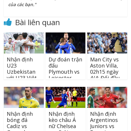
của các bạn."
Bài liên quan
Nhận định
Dự đoán trận
Man City vs
U23
đấu
Aston Villa,
Uzbekistan
Plymouth vs
02h15 ngày
với U23 Việt
Leicester
4/4: Đối đầu
Nam, 22h30
City (2h00
kịch tính
ngày 23/4
ngày 13/4)
Nhận định
Nhận định
Nhận định
bóng đá
kèo châu Á
Argentinos
Cadiz vs
nữ Chelsea
Juniors vs