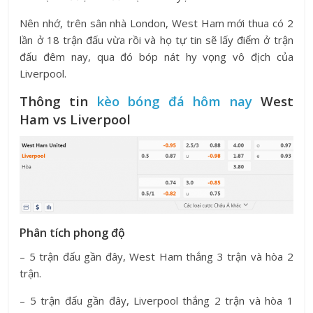
Nên nhớ, trên sân nhà London, West Ham mới thua có 2
lần ở 18 trận đấu vừa rồi và họ tự tin sẽ lấy điểm ở trận
đấu đêm nay, qua đó bóp nát hy vọng vô địch của
Liverpool.
Thông tin
kèo bóng đá hôm nay
West
Ham vs Liverpool
Phân tích phong độ
– 5 trận đấu gần đây, West Ham thắng 3 trận và hòa 2
trận.
– 5 trận đấu gần đây, Liverpool thắng 2 trận và hòa 1