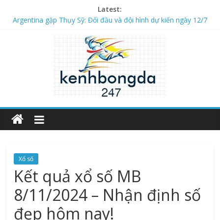
Latest:
Argentina gặp Thụy Sỹ: Đối đầu và đội hình dự kiến ngày 12/7
Các cầu thủ Mexico nổi tiếng huyền thoại ghi dấu ấn
Số liệu trận đấu Virtus gặp Dila Gori 2h ngày 17/7
Danh sách cầu thủ Mỹ nổi tiếng và xuất sắc nhất
Số liệu trận đấu Navbahor gặp FK AGMK 22h ngày 17/7
Xổ số
Kết quả xổ số MB
8/11/2024 – Nhận định số
đẹp hôm nay!