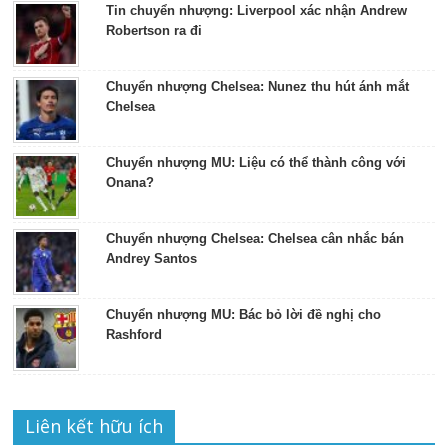
Tin chuyển nhượng: Liverpool xác nhận Andrew
Robertson ra đi
Chuyển nhượng Chelsea: Nunez thu hút ánh mắt
Chelsea
Chuyển nhượng MU: Liệu có thể thành công với
Onana?
Chuyển nhượng Chelsea: Chelsea cân nhắc bán
Andrey Santos
Chuyển nhượng MU: Bác bỏ lời đề nghị cho
Rashford
Liên kết hữu ích