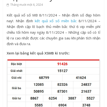
Tháng mười một 6, 2024
Kết quả xổ số MB 8/11/2024 – Nhận định số đẹp hôm
nay!. Nhận định
kết quả xổ số miền bắc
8/11/2024 –
Nhận định cặp lô bạch thủ miền bắc thứ 6 vip miễn phí
chiều tối hôm nay ngày 8/11/2024 – Những cặp số có tỉ
lệ ra cao nhất được các chuyên gia sau khi phân tích nhận
định và đưa ra.
Xem lại bảng kết quả XSMB kì trước: