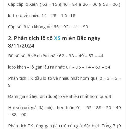
Cặp cặp lô Xiên: ( 63 – 15 )( 46 – 84 )( 26 – 06 )( 58 – 06 )​​​​​​​
lô tô tô về nhiều: 14 – 28 – 1 5- 18
Cặp số lô lâu không về: 65 – 92 – 41 – 90​​​​​​​
2. Phân tích lô tô
XS
miền Bắc ngày
8/11/2024
Bộ số số lô về nhiều nhất: 62 – 38 – 49 – 57 – 44
loto khan – lô gan lâu ra nhất: 01 – 95 – 14 – 63 – 54
Phân tích TK đầu lô tô về nhiều nhất hôm qua: 0 – 3 – 6 –
9
Đánh giá số liệu đít (đuôi) lô về nhiều nhất hôm qua: 3
Hai số cuối giải đặc biệt theo tuần: 01 – 65 – 88 – 50 – 49
– 88 – 00
Phân tích TK tổng gan (lâu ra) của giải đặc biệt: Tổng 7 (9