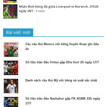
Nhận định bóng đá giữa Liverpool vs Norwich, 21h30
ngày 28/1
- 0 views
Bài viết mới
Các cầu thủ Mexico nổi tiếng huyền thoại ghi dấu
ấn
Số liệu trận đấu Virtus gặp Dila Gori 2h ngày 17/7
Danh sách cầu thủ Mỹ nổi tiếng và xuất sắc nhất
Số liệu trận đấu Navbahor gặp FK AGMK 22h ngày
17/7