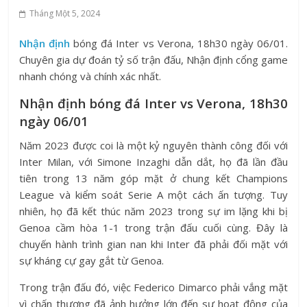
Tháng Một 5, 2024
Nhận định
bóng đá Inter vs Verona, 18h30 ngày 06/01.
Chuyên gia dự đoán tỷ số trận đấu, Nhận định cổng game
nhanh chóng và chính xác nhất.
Nhận định bóng đá Inter vs Verona, 18h30
ngày 06/01
Năm 2023 được coi là một kỷ nguyên thành công đối với
Inter Milan, với Simone Inzaghi dẫn dắt, họ đã lần đầu
tiên trong 13 năm góp mặt ở chung kết Champions
League và kiểm soát Serie A một cách ấn tượng. Tuy
nhiên, họ đã kết thúc năm 2023 trong sự im lặng khi bị
Genoa cầm hòa 1-1 trong trận đấu cuối cùng. Đây là
chuyến hành trình gian nan khi Inter đã phải đối mặt với
sự kháng cự gay gắt từ Genoa.
Trong trận đấu đó, việc Federico Dimarco phải vắng mặt
vì chấn thương đã ảnh hưởng lớn đến sự hoạt động của