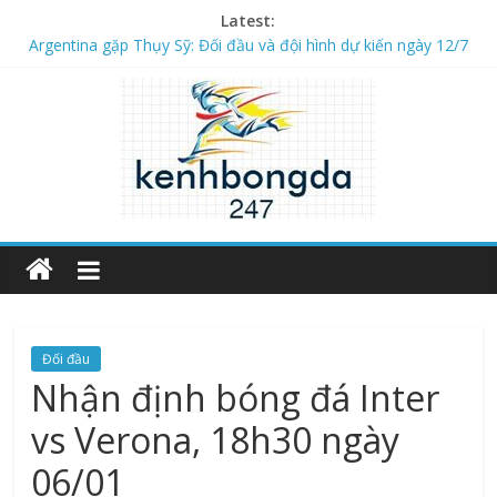
Latest:
Argentina gặp Thụy Sỹ: Đối đầu và đội hình dự kiến ngày 12/7
Các cầu thủ Mexico nổi tiếng huyền thoại ghi dấu ấn
Số liệu trận đấu Virtus gặp Dila Gori 2h ngày 17/7
Danh sách cầu thủ Mỹ nổi tiếng và xuất sắc nhất
Số liệu trận đấu Navbahor gặp FK AGMK 22h ngày 17/7
Đối đầu
Nhận định bóng đá Inter
vs Verona, 18h30 ngày
06/01