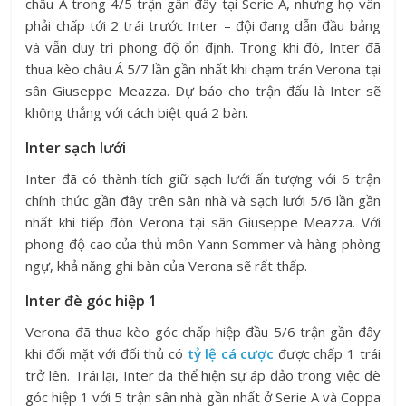
châu Á trong 4/5 trận gần đây tại Serie A, nhưng họ vẫn
phải chấp tới 2 trái trước Inter – đội đang dẫn đầu bảng
và vẫn duy trì phong độ ổn định. Trong khi đó, Inter đã
thua kèo châu Á 5/7 lần gần nhất khi chạm trán Verona tại
sân Giuseppe Meazza. Dự báo cho trận đấu là Inter sẽ
không thắng với cách biệt quá 2 bàn.
Inter sạch lưới
Inter đã có thành tích giữ sạch lưới ấn tượng với 6 trận
chính thức gần đây trên sân nhà và sạch lưới 5/6 lần gần
nhất khi tiếp đón Verona tại sân Giuseppe Meazza. Với
phong độ cao của thủ môn Yann Sommer và hàng phòng
ngự, khả năng ghi bàn của Verona sẽ rất thấp.
Inter đè góc hiệp 1
Verona đã thua kèo góc chấp hiệp đầu 5/6 trận gần đây
khi đối mặt với đối thủ có
tỷ lệ cá cược
được chấp 1 trái
trở lên. Trái lại, Inter đã thể hiện sự áp đảo trong việc đè
góc hiệp 1 với 5 trận sân nhà gần nhất ở Serie A và Coppa