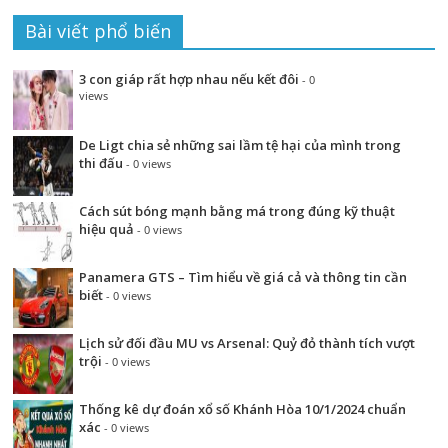
(21h00 ngày
02h30 ngày
21h30 ngày
13/1)
20/1
28/1
Bài viết phổ biến
3 con giáp rất hợp nhau nếu kết đôi
- 0
views
De Ligt chia sẻ những sai lầm tệ hại của mình trong
thi đấu
- 0 views
Cách sút bóng mạnh bằng má trong đúng kỹ thuật
hiệu quả
- 0 views
Panamera GTS – Tìm hiểu về giá cả và thông tin cần
biết
- 0 views
Lịch sử đối đầu MU vs Arsenal: Quỷ đỏ thành tích vượt
trội
- 0 views
Thống kê dự đoán xổ số Khánh Hòa 10/1/2024 chuẩn
xác
- 0 views