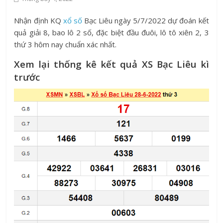
Nhận định KQ
xổ số
Bạc Liêu ngày 5/7/2022 dự đoán kết
quả giải 8, bao lô 2 số, đặc biệt đầu đuôi, lô tô xiên 2, 3
thứ 3 hôm nay chuẩn xác nhất.
Xem lại thống kê kết quả XS Bạc Liêu kì
trước