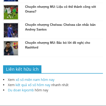
Chuyển nhượng MU: Liệu có thể thành công với
Onana?
Chuyển nhượng Chelsea: Chelsea cân nhắc bán
Andrey Santos
Chuyển nhượng MU: Bác bỏ lời đề nghị cho
Rashford
Liên kết hữu ích
Xem
xổ số miền nam hôm nay
Xem
kết quả xổ số hôm nay
nhanh nhất
Du doan kqxsmb
hôm nay