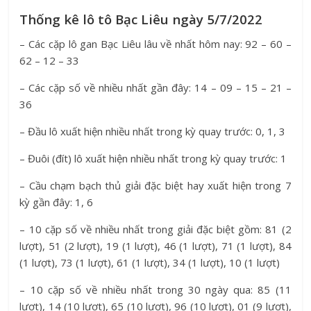
Thống kê lô tô Bạc Liêu ngày 5/7/2022
– Các cặp lô gan Bạc Liêu lâu về nhất hôm nay: 92 – 60 –
62 – 12 – 33
– Các cặp số về nhiều nhất gần đây: 14 – 09 – 15 – 21 –
36
– Đầu lô xuất hiện nhiều nhất trong kỳ quay trước: 0, 1, 3
– Đuôi (đít) lô xuất hiện nhiều nhất trong kỳ quay trước: 1
– Cầu chạm bạch thủ giải đặc biệt hay xuất hiện trong 7
kỳ gần đây: 1, 6
– 10 cặp số về nhiều nhất trong giải đặc biệt gồm: 81 (2
lượt), 51 (2 lượt), 19 (1 lượt), 46 (1 lượt), 71 (1 lượt), 84
(1 lượt), 73 (1 lượt), 61 (1 lượt), 34 (1 lượt), 10 (1 lượt)
– 10 cặp số về nhiều nhất trong 30 ngày qua: 85 (11
lượt), 14 (10 lượt), 65 (10 lượt), 96 (10 lượt), 01 (9 lượt),