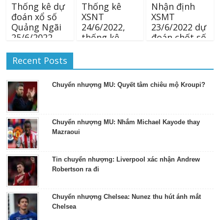
Thống kê dự
Thống kê
Nhận định
đoán xổ số
XSNT
XSMT
Quảng Ngãi
24/6/2022,
23/6/2022 dự
25/6/2022
thống kê
đoán chốt số
chuẩn xác
loto Ninh
đẹp thứ 5
Thuận
Recent Posts
Chuyển nhượng MU: Quyết tâm chiêu mộ Kroupi?
Chuyển nhượng MU: Nhắm Michael Kayode thay
Mazraoui
Tin chuyển nhượng: Liverpool xác nhận Andrew
Robertson ra đi
Chuyển nhượng Chelsea: Nunez thu hút ánh mắt
Chelsea