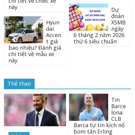
chi tiết về chiếc xe
này
Dự
đoán
Hyun
XSMB
dai
ngày
Accen
6 tháng 2 năm 2026
t giá
thứ 6 siêu chuẩn
bao nhiêu? Đánh giá
chi tiết về mẫu xe
này
Thể thao
Tin
Barce
lona:
CLB
Barca tự tin kích nổ
bom tấn Erling