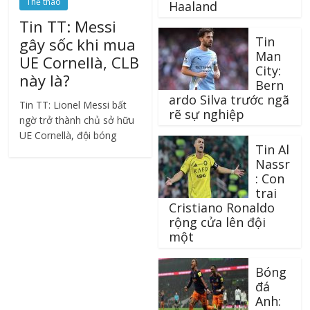
Thể thao
Haaland
Tin TT: Messi
Tin
gây sốc khi mua
Man
UE Cornellà, CLB
City:
này là?
Bern
ardo Silva trước ngã
Tin TT: Lionel Messi bất
rẽ sự nghiệp
ngờ trở thành chủ sở hữu
UE Cornellà, đội bóng
Tin Al
hạng ba Tây Ban Nha, mở
Nassr
ra chương mới trong sự
: Con
nghiệp hậu bóng đá.
trai
Cristiano Ronaldo
rộng cửa lên đội
một
Bóng
đá
Anh: