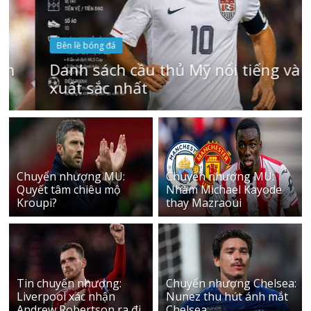
Bên lề bóng đá
Danh sách cầu thủ Mỹ nổi tiếng và
xuất sắc nhất
Chuyển nhượng MU:
Chuyển nhượng MU:
Quyết tâm chiêu mộ
Nhắm Michael Kayode
Kroupi?
thay Mazraoui
Tin chuyển nhượng:
Chuyển nhượng Chelsea:
Liverpool xác nhận
Nunez thu hút ánh mắt
Andrew Robertson ra đi
Chelsea