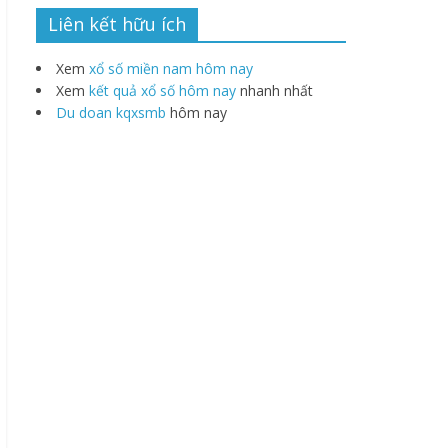
Liên kết hữu ích
Xem
xổ số miền nam hôm nay
Xem
kết quả xổ số hôm nay
nhanh nhất
Du doan kqxsmb
hôm nay