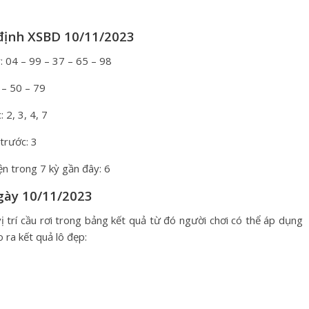
 định XSBD 10/11/2023
: 04 – 99 – 37 – 65 – 98
 – 50 – 79
 2, 3, 4, 7
 trước: 3
ện trong 7 kỳ gần đây: 6
gày 10/11/2023
trí cầu rơi trong bảng kết quả từ đó người chơi có thể áp dụng
 ra kết quả lô đẹp: