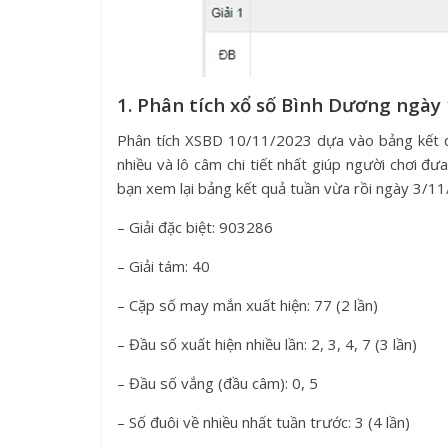
1. Phân tích xổ số Bình Dương ngày
Phân tích XSBD 10/11/2023 dựa vào bảng kết quả 
nhiều và lô câm chi tiết nhất giúp người chơi đ
bạn xem lại bảng kết quả tuần vừa rồi ngày 3/1
– Giải đặc biệt: 903286
– Giải tám: 40
– Cặp số may mắn xuất hiện: 77 (2 lần)
– Đầu số xuất hiện nhiều lần: 2, 3, 4, 7 (3 lần)
– Đầu số vắng (đầu câm): 0, 5
– Số đuôi về nhiều nhất tuần trước: 3 (4 lần)