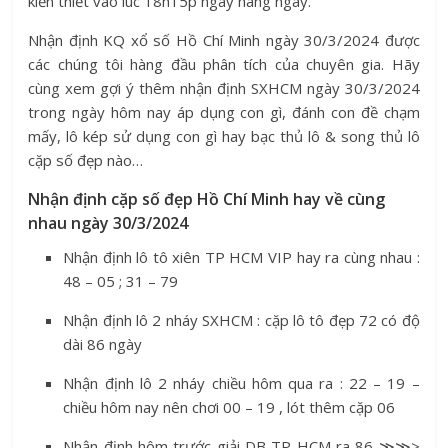
kiến thiết vào lúc 18h15p ngày hàng ngày.
Nhận định KQ xổ số Hồ Chí Minh ngày 30/3/2024 được
các chúng tôi hàng đầu phân tích của chuyên gia. Hãy
cùng xem gợi ý thêm nhận định SXHCM ngày 30/3/2024
trong ngày hôm nay áp dụng con gì, đánh con đề chạm
mấy, lô kép sử dụng con gì hay bạc thủ lô & song thủ lô
cặp số đẹp nào…
Nhận định cặp số đẹp Hồ Chí Minh hay về cùng
nhau ngày 30/3/2024
Nhận định lô tô xiên TP HCM VIP hay ra cùng nhau :
48 – 05 ; 31 – 79
Nhận định lô 2 nháy SXHCM : cặp lô tô đẹp 72 có độ
dài 86 ngày
Nhận định lô 2 nháy chiều hôm qua ra : 22 – 19 –
chiều hôm nay nên chơi 00 – 19 , lót thêm cặp 06
Nhận định hôm trước giải DB TP HCM ra 86 ≫≫>