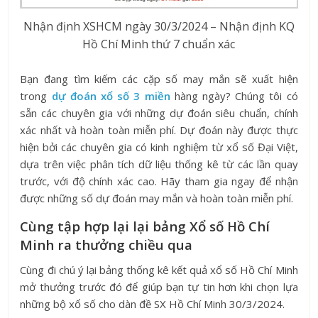
Nhận định XSHCM ngày 30/3/2024 – Nhận định KQ
Hồ Chí Minh thứ 7 chuẩn xác
Bạn đang tìm kiếm các cặp số may mắn sẽ xuất hiện
trong
dự đoán xổ số 3 miền
hàng ngày? Chúng tôi có
sẵn các chuyên gia với những dự đoán siêu chuẩn, chính
xác nhất và hoàn toàn miễn phí. Dự đoán này được thực
hiện bởi các chuyên gia có kinh nghiệm từ xổ số Đại Việt,
dựa trên việc phân tích dữ liệu thống kê từ các lần quay
trước, với độ chính xác cao. Hãy tham gia ngay để nhận
được những số dự đoán may mắn và hoàn toàn miễn phí.
Cùng tập hợp lại lại bảng Xổ số Hồ Chí
Minh ra thưởng chiều qua
Cùng đi chú ý lại bảng thống kê kết quả xổ số Hồ Chí Minh
mở thưởng trước đó để giúp bạn tự tin hơn khi chọn lựa
những bộ xổ số cho dàn đề SX Hồ Chí Minh 30/3/2024.