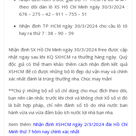
theo dõi dàn lô XS Hồ Chí Minh ngày 30/3/2024 :
676 – 275 – 42 – 911 – 755 – 51
Nhận định TP HCM ngày 30/3/2024 cho cầu lô tô
hay ra thứ 7 : 38 – 90 – 59
Nhận định SX Hồ Chí Minh ngày 30/3/2024 free được cập
nhật ngay sau khi KQ SXHCM ra thưởng hàng ngày. Quý
độc giả có thể tham khảo thêm cách nhận định kết quả
XSHCM để có được những bộ lô đẹp dự vận may và chính
xác nhất đánh là trúng thưởng nha. Chúc may mắn!
**Chú ý: những bộ xổ số chỉ dùng cho mục đích theo dõi,
bạn nên cân nhắc trước khi chơi và không chơi Xổ số vì đó
là bất hợp pháp, chỉ nên đánh số tô do nhà nước ban
hành vừa vui vừa đảm bảo ích nước lợi nhà bạn nha.
Xem thêm:
Nhận định XSHCM ngày 2/3/2024 đài Hồ Chí
Minh thứ 7 hôm nay chính xác nhất