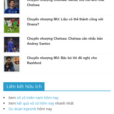
Chelsea
Chuyển nhượng MU: Liệu có thể thành công với
Onana?
Chuyển nhượng Chelsea: Chelsea cân nhắc bán
Andrey Santos
Chuyển nhượng MU: Bác bỏ lời đề nghị cho
Rashford
Liên kết hữu ích
Xem
xổ số miền nam hôm nay
Xem
kết quả xổ số hôm nay
nhanh nhất
Du doan kqxsmb
hôm nay