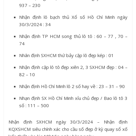
937 – 230
Nhận định lô bạch thủ Xổ số Hồ Chí Minh ngày
30/3/2024 : 34
Nhận định TP HCM song thủ lô tô : 60 – 77 , 70 –
74
Nhân định SXHCM thứ bảy cặp lô đẹp kép : 01
Nhận định cặp lô tô đẹp xiên 2, 3 SXHCM đẹp : 04 –
82 – 10
Nhận định Hồ Chí Minh lô 2 số hay về : 23 – 31 – 90
Nhạn định SX Hồ Chí Minh xỉu chủ đẹp / Bao lô tô 3
số : 111 – 500
Nhận định SXHCM ngày 30/3/2024 – Nhận định
KQXSHCM siêu chính xác cho cầu số đẹp ở kỳ quay sổ xố