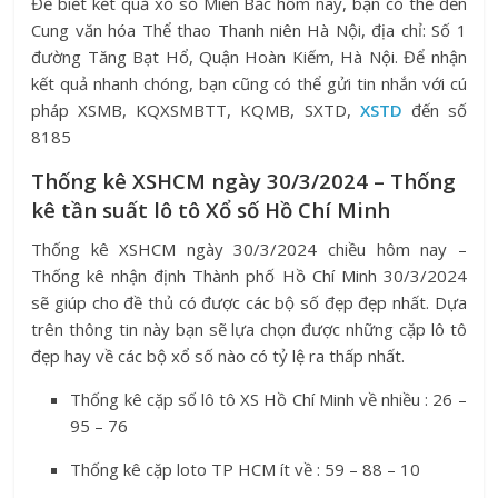
Để biết kết quả xổ số Miền Bắc hôm nay, bạn có thể đến
Cung văn hóa Thể thao Thanh niên Hà Nội, địa chỉ: Số 1
đường Tăng Bạt Hổ, Quận Hoàn Kiếm, Hà Nội. Để nhận
kết quả nhanh chóng, bạn cũng có thể gửi tin nhắn với cú
pháp XSMB, KQXSMBTT, KQMB, SXTD,
XSTD
đến số
8185
Thống kê XSHCM ngày 30/3/2024 – Thống
kê tần suất lô tô Xổ số Hồ Chí Minh
Thống kê XSHCM ngày 30/3/2024 chiều hôm nay –
Thống kê nhận định Thành phố Hồ Chí Minh 30/3/2024
sẽ giúp cho đề thủ có được các bộ số đẹp đẹp nhất. Dựa
trên thông tin này bạn sẽ lựa chọn được những cặp lô tô
đẹp hay về các bộ xổ số nào có tỷ lệ ra thấp nhất.
Thống kê cặp số lô tô XS Hồ Chí Minh về nhiều : 26 –
95 – 76
Thống kê cặp loto TP HCM ít về : 59 – 88 – 10