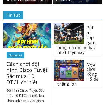
Tin tức
Bật
mí
top
game
bóng đá online hay
nhất hiện nay
Game hot
Cách chơi đội
Mẹo
chơi
hình Disco Tuyệt
Rồng
Sắc mùa 10
Hổ dễ
DTCL chi tiết
thắng lớn
Đội hình Disco Tuyệt Sắc
mùa 10 DTCL là một lựa
chọn linh hoạt, vừa giảm