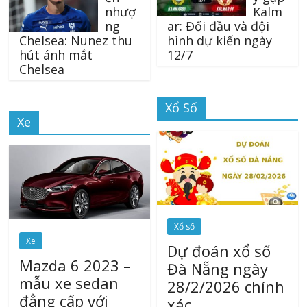
nhượ
Kalm
ng
ar: Đối đầu và đội
Chelsea: Nunez thu
hình dự kiến ngày
hút ánh mắt
12/7
Chelsea
Xổ Số
Xe
Xổ số
Xe
Dự đoán xổ số
Mazda 6 2023 –
Đà Nẵng ngày
mẫu xe sedan
28/2/2026 chính
đẳng cấp với
xác