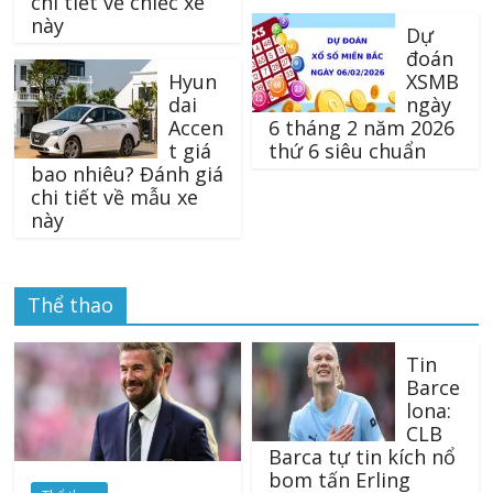
chi tiết về chiếc xe
này
Dự
đoán
Hyun
XSMB
dai
ngày
Accen
6 tháng 2 năm 2026
t giá
thứ 6 siêu chuẩn
bao nhiêu? Đánh giá
chi tiết về mẫu xe
này
Thể thao
Tin
Barce
lona:
CLB
Barca tự tin kích nổ
bom tấn Erling