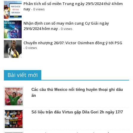
Phân tích xổ số miền Trung ngày 29/5/2024 thứ 4 hôm
nay
- 0 views
Nhận định con số may mắn cung Cự Giải ngày
29/6/2024 hôm nay
- 0 views
Chuyển nhượng 26/07: Victor Osimhen đồng ý tới PSG
- 0 views
Bài viết mới
Các cầu thủ Mexico nổi tiếng huyền thoại ghi dấu
ấn
Số liệu trận đấu Virtus gặp Dila Gori 2h ngày 17/7