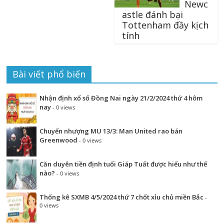
Newc
astle đánh bại
Tottenham đầy kịch
tính
Bài viết phổ biến
Nhận định xổ số Đồng Nai ngày 21/2/2024 thứ 4 hôm
nay
- 0 views
Chuyển nhượng MU 13/3: Man United rao bán
Greenwood
- 0 views
Căn duyên tiền định tuổi Giáp Tuất được hiểu như thế
nào?
- 0 views
Thống kê SXMB 4/5/2024 thứ 7 chốt xỉu chủ miền Bắc
-
0 views