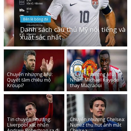
Bên lề bóng đá
Danh sách cầu thủ Mỹ nổi tiếng và
xuất sắc nhất
Chuyển nhượng MU:
Chuyển nhượng MU:
Quyết tâm chiêu mộ
Nhắm Michael Kayode
Kroupi?
thay Mazraoui
Tin chuyển nhượng:
Chuyển nhượng Chelsea:
Liverpool xác nhận
Nunez thu hút ánh mắt
Andrew Robertson ra đi
Chelsea