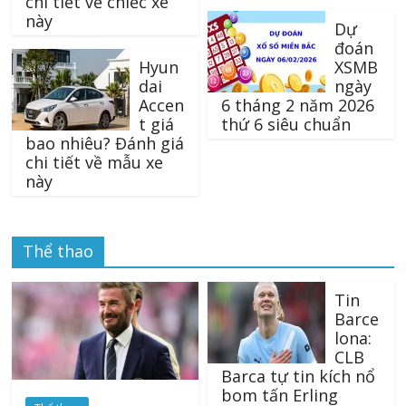
chi tiết về chiếc xe
này
Dự
đoán
Hyun
XSMB
dai
ngày
Accen
6 tháng 2 năm 2026
t giá
thứ 6 siêu chuẩn
bao nhiêu? Đánh giá
chi tiết về mẫu xe
này
Thể thao
Tin
Barce
lona:
CLB
Barca tự tin kích nổ
bom tấn Erling