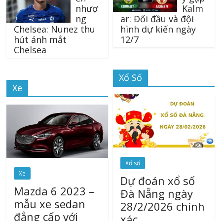
nhượ
Kalm
ng
ar: Đối đầu và đội
Chelsea: Nunez thu
hình dự kiến ngày
hút ánh mắt
12/7
Chelsea
Xổ Số
Xe
Xổ số
Xe
Dự đoán xổ số
Mazda 6 2023 –
Đà Nẵng ngày
mẫu xe sedan
28/2/2026 chính
đẳng cấp với
xác