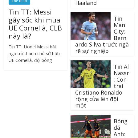
Thể thao
Haaland
Tin TT: Messi
Tin
gây sốc khi mua
Man
UE Cornellà, CLB
City:
này là?
Bern
ardo Silva trước ngã
Tin TT: Lionel Messi bất
rẽ sự nghiệp
ngờ trở thành chủ sở hữu
UE Cornellà, đội bóng
Tin Al
hạng ba Tây Ban Nha, mở
Nassr
ra chương mới trong sự
: Con
nghiệp hậu bóng đá.
trai
Cristiano Ronaldo
rộng cửa lên đội
một
Bóng
đá
Anh: