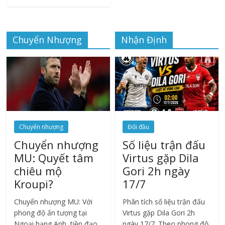
sát thương đối phương
vừa tăng sát thương phép
cho đồng đội.
Chuyển Nhượng
Nhận Định
Chuyển nhượng
Đối đầu
Chuyển nhượng
Số liệu trận đấu
MU: Quyết tâm
Virtus gặp Dila
chiêu mộ
Gori 2h ngày
Kroupi?
17/7
Chuyển nhượng MU: Với
Phân tích số liệu trận đấu
phong độ ấn tượng tại
Virtus gặp Dila Gori 2h
Ngoại hạng Anh, tiền đạo
ngày 17/7. Theo phong độ,