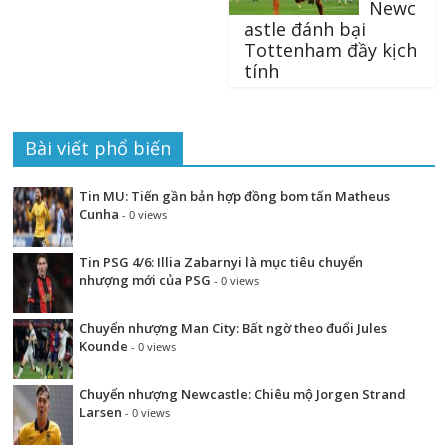
Newc
astle đánh bại
Tottenham đầy kịch
tính
Bài viết phổ biến
Tin MU: Tiến gần bản hợp đồng bom tấn Matheus
Cunha
- 0 views
Tin PSG 4/6: Illia Zabarnyi là mục tiêu chuyển
nhượng mới của PSG
- 0 views
Chuyển nhượng Man City: Bất ngờ theo đuổi Jules
Kounde
- 0 views
Chuyển nhượng Newcastle: Chiêu mộ Jorgen Strand
Larsen
- 0 views