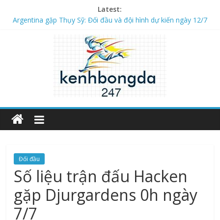
Latest:
Argentina gặp Thụy Sỹ: Đối đầu và đội hình dự kiến ngày 12/7
Các cầu thủ Mexico nổi tiếng huyền thoại ghi dấu ấn
Số liệu trận đấu Virtus gặp Dila Gori 2h ngày 17/7
Danh sách cầu thủ Mỹ nổi tiếng và xuất sắc nhất
Số liệu trận đấu Navbahor gặp FK AGMK 22h ngày 17/7
Đối đầu
Số liệu trận đấu Hacken
gặp Djurgardens 0h ngày
7/7