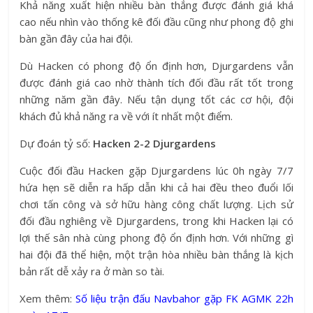
Khả năng xuất hiện nhiều bàn thắng được đánh giá khá
cao nếu nhìn vào thống kê đối đầu cũng như phong độ ghi
bàn gần đây của hai đội.
Dù Hacken có phong độ ổn định hơn, Djurgardens vẫn
được đánh giá cao nhờ thành tích đối đầu rất tốt trong
những năm gần đây. Nếu tận dụng tốt các cơ hội, đội
khách đủ khả năng ra về với ít nhất một điểm.
Dự đoán tỷ số:
Hacken 2-2 Djurgardens
Cuộc đối đầu Hacken gặp Djurgardens lúc 0h ngày 7/7
hứa hẹn sẽ diễn ra hấp dẫn khi cả hai đều theo đuổi lối
chơi tấn công và sở hữu hàng công chất lượng. Lịch sử
đối đầu nghiêng về Djurgardens, trong khi Hacken lại có
lợi thế sân nhà cùng phong độ ổn định hơn. Với những gì
hai đội đã thể hiện, một trận hòa nhiều bàn thắng là kịch
bản rất dễ xảy ra ở màn so tài.
Xem thêm:
Số liệu trận đấu Navbahor gặp FK AGMK 22h