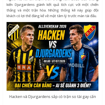
kiến Djurgardens giành kết quả tích cực với một chiến
thắng và một trận hòa. Những thống kê này giúp đội
khách có lợi thế đáng kể về mặt tâm lý trước màn tái đấu.
Hacken và Djurgardens sắp có trận so tài gay cấn