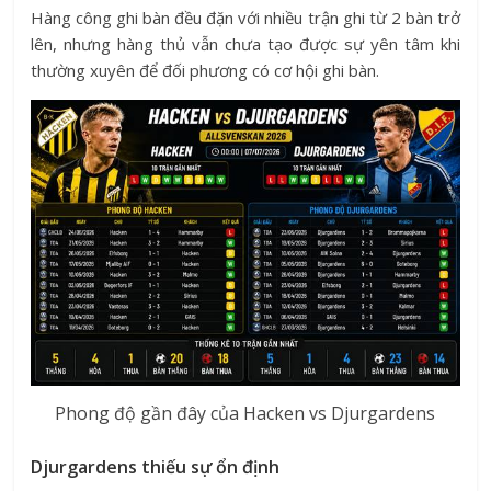
Hàng công ghi bàn đều đặn với nhiều trận ghi từ 2 bàn trở
lên, nhưng hàng thủ vẫn chưa tạo được sự yên tâm khi
thường xuyên để đối phương có cơ hội ghi bàn.
Phong độ gần đây của Hacken vs Djurgardens
Djurgardens thiếu sự ổn định