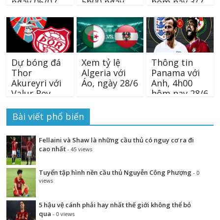
ngày 06/07
5h00 ngày
hôm nay 3/7
4/7
chi tiết
Dự bóng đá
Xem tỷ lệ
Thông tin
Thor
Algeria với
Panama với
Akureyri với
Áo, ngày 28/6
Anh, 4h00
Valur Rey
hôm nay 28/6
00h00 ngày
chi tiết
29/6
Bài viết phổ biến
Fellaini và Shaw là những cầu thủ có nguy cơ ra đi
cao nhất
- 45 views
Tuyển tập hình nền cầu thủ Nguyễn Công Phượng
- 0
views
5 hậu vệ cánh phải hay nhất thế giới không thể bỏ
qua
- 0 views