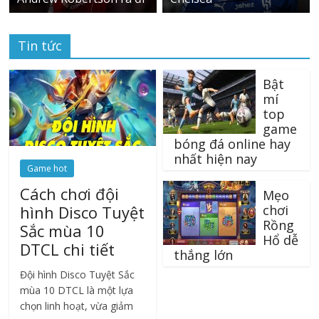
Tin tức
Bật
mí
top
game
bóng đá online hay
nhất hiện nay
Game hot
Cách chơi đội
Mẹo
chơi
hình Disco Tuyệt
Rồng
Sắc mùa 10
Hổ dễ
DTCL chi tiết
thắng lớn
Đội hình Disco Tuyệt Sắc
mùa 10 DTCL là một lựa
chọn linh hoạt, vừa giảm