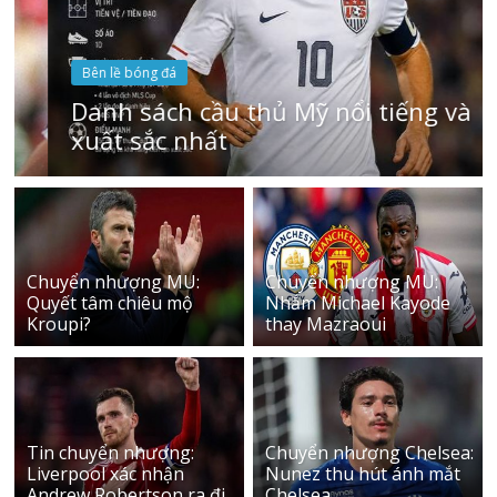
Bên lề bóng đá
Danh sách cầu thủ Mỹ nổi tiếng và
xuất sắc nhất
Chuyển nhượng MU:
Chuyển nhượng MU:
Quyết tâm chiêu mộ
Nhắm Michael Kayode
Kroupi?
thay Mazraoui
Tin chuyển nhượng:
Chuyển nhượng Chelsea:
Liverpool xác nhận
Nunez thu hút ánh mắt
Andrew Robertson ra đi
Chelsea