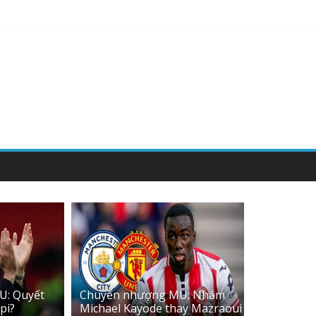
U: Quyết
Chuyển nhượng MU: Nhắm
pi?
Michael Kayode thay Mazraoui