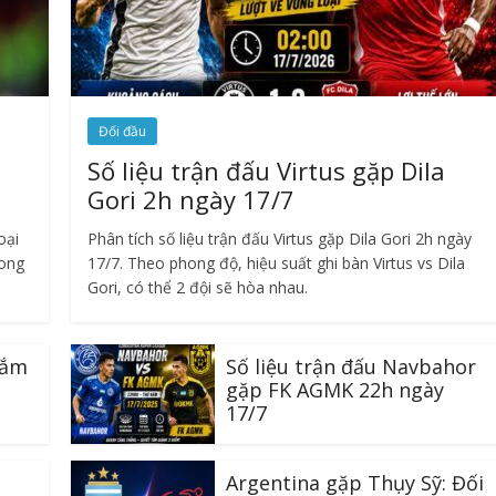
Đối đầu
m
Số liệu trận đấu Virtus gặp Dila
Gori 2h ngày 17/7
oại
Phân tích số liệu trận đấu Virtus gặp Dila Gori 2h ngày
rong
17/7. Theo phong độ, hiệu suất ghi bàn Virtus vs Dila
Gori, có thể 2 đội sẽ hòa nhau.
hắm
Số liệu trận đấu Navbahor
gặp FK AGMK 22h ngày
17/7
Argentina gặp Thụy Sỹ: Đối