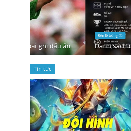
Bên lề bóng đá
ấu ấn
Danh sách cầu thủ Mỹ nổi tiến
Tin tức