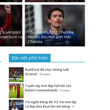
: Liverpool
Chuyển nhượng Chelsea:
obertson ra
Nunez thu hút ánh mắt
ủ Pháp huyền thoại, nổi tiếng nhất lịch s
Chelsea
Bài viết phổ biến
Rashford đã chọc thủng lưới
Arsenal
- 53 views
Tuyển tập ảnh đẹp full HD của
Robert Lewandowski
- 0 views
Tin ngắn bóng đá 7/2: Varane lập
cú đúp đưa Real lên nhì bảng
- 0