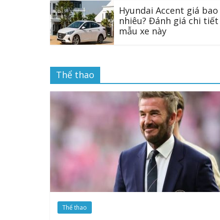
Hyundai Accent giá bao
nhiêu? Đánh giá chi tiết
mẫu xe này
Thể thao
Thể thao