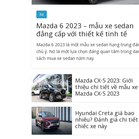
Xe
Mazda 6 2023 – mẫu xe sedan
đẳng cấp với thiết kế tinh tế
Mazda 6 2023 là một mẫu xe sedan hạng trung đá
chú ý. Nó là một lựa chọn đáng quan tâm trong da
sách mua xe sedan năm nay.
Mazda CX-5 2023: Giới
thiệu chi tiết về mẫu xe
Mazda CX-5 2023
Hyundai Creta giá bao
nhiêu? Đánh giá chi tiết
chiếc xe này