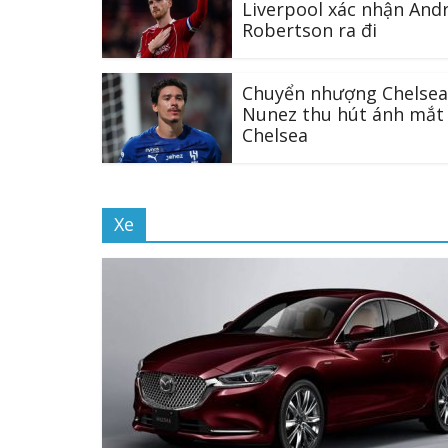
Liverpool xác nhận And
Robertson ra đi
Chuyển nhượng Chelsea
Nunez thu hút ánh mắt
Chelsea
Xe