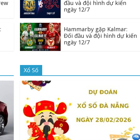
đầu và đội hình dự kiến
rew
ngày 12/7
Hammarby gặp Kalmar:
:
Đối đầu và đội hình dự kiến
ngày 12/7
Xổ Số