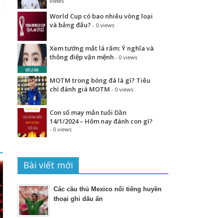
views
World Cup có bao nhiêu vòng loại
và bảng đấu?
- 0 views
Xem tướng mắt lá răm: Ý nghĩa và
thông điệp vận mệnh
- 0 views
MOTM trong bóng đá là gì? Tiêu
chí đánh giá MOTM
- 0 views
Con số may mắn tuổi Dần
14/1/2024 – Hôm nay đánh con gì?
- 0 views
Bài viết mới
Các cầu thủ Mexico nổi tiếng huyền
thoại ghi dấu ấn