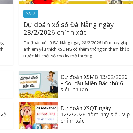
Xổ số
Dự đoán xổ số Đà Nẵng ngày
28/2/2026 chính xác
Dự đoán xổ số Đà Nẵng ngày 28/2/2026 hôm nay giúp
ng
anh em yêu thích XSDNG có thêm thông tin tham khảo
nh
trước khi chốt số cho kỳ mở thưởng
Dự đoán XSMB 13/02/2026
– Soi cầu Miền Bắc thứ 6
siêu chuẩn
Dự đoán XSQT ngày
12/2/2026 hôm nay siêu vip
 về
chính xác