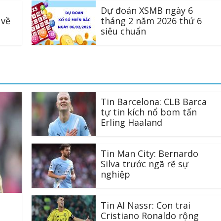
Dự đoán XSMB ngày 6
tháng 2 năm 2026 thứ 6
 về
siêu chuẩn
Tin Barcelona: CLB Barca
tự tin kích nổ bom tấn
Erling Haaland
Tin Man City: Bernardo
Silva trước ngã rẽ sự
nghiệp
Tin Al Nassr: Con trai
Cristiano Ronaldo rộng