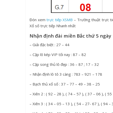
Đón xem
trực tiếp XSMB
– Trường thuật trực ti
Xổ số trực tiếp Nhanh nhất
Nhận định đài miền Bắc thứ 5 ngày 
– Giải đặc biệt : 27 – 44
– Cặp lô kép VIP tối nay : 87 – 82
– Cặp song thủ lô đẹp : 36 – 87 ; 17 – 32
– Nhận định lô tô 3 càng : 783 – 921 – 178
– Bạch thủ xổ số : 37 – 77 – 49 – 38 – 25
– Xiên 2 : ( 92 – 28 ), ( 74 – 57 ), ( 37 – 06 ), ( 55
– Xiên 3 : ( 34 – 05 – 13 ), ( 54 – 27- 67 ), ( 94 – 