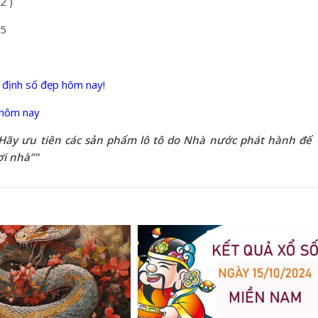
2 )
75
định số đẹp hôm nay!
 hôm nay
 Hãy ưu tiên các sản phẩm lô tô do Nhà nước phát hành để
ợi nhà”"