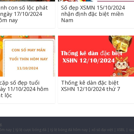
nh con số lộc phát
Số đẹp XSMN 15/10/2024​​​​​​​
 ngày 17/10/2024
nhận định đặc biệt miền
hôm nay
Nam
ặp số đẹp tuổi
Thống kê dàn đặc biệt
gày 11/10/2024 hôm
XSHN 12/10/2024 thứ 7
t lộc
d.
hôm nay
|
tỷ lệ cược bóng đá
|
tỷ lệ bóng đá hôm nay
|
xổ số đại việt
|
XSBL
|
qu