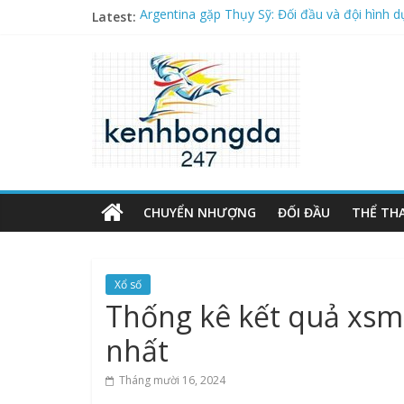
Latest:
Argentina gặp Thụy Sỹ: Đối đầu và đội hình d
Các cầu thủ Mexico nổi tiếng huyền thoại ghi
Số liệu trận đấu Virtus gặp Dila Gori 2h ngày 
Danh sách cầu thủ Mỹ nổi tiếng và xuất sắc 
Số liệu trận đấu Navbahor gặp FK AGMK 22h
CHUYỂN NHƯỢNG
ĐỐI ĐẦU
THỂ TH
Xổ số
Thống kê kết quả xs
nhất
Tháng mười 16, 2024