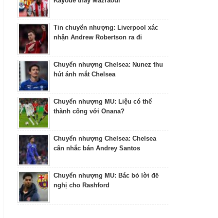
Kayode thay Mazraoui
Tin chuyển nhượng: Liverpool xác
nhận Andrew Robertson ra đi
Chuyển nhượng Chelsea: Nunez thu
hút ánh mắt Chelsea
Chuyển nhượng MU: Liệu có thể
thành công với Onana?
Chuyển nhượng Chelsea: Chelsea
cân nhắc bán Andrey Santos
Chuyển nhượng MU: Bác bỏ lời đề
nghị cho Rashford