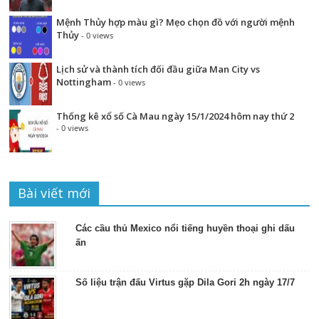
Mệnh Thủy hợp màu gì? Mẹo chọn đồ với người mệnh
Thủy
- 0 views
Lịch sử và thành tích đối đầu giữa Man City vs
Nottingham
- 0 views
Thống kê xổ số Cà Mau ngày 15/1/2024 hôm nay thứ 2
- 0 views
Bài viết mới
Các cầu thủ Mexico nổi tiếng huyền thoại ghi dấu
ấn
Số liệu trận đấu Virtus gặp Dila Gori 2h ngày 17/7