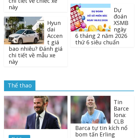
chi tiết về chiếc xe
này
Dự
đoán
Hyun
XSMB
dai
ngày
Accen
6 tháng 2 năm 2026
t giá
thứ 6 siêu chuẩn
bao nhiêu? Đánh giá
chi tiết về mẫu xe
này
Thể thao
Tin
Barce
lona:
CLB
Barca tự tin kích nổ
bom tấn Erling