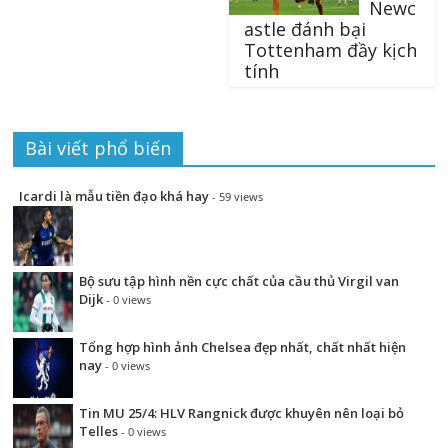
Newc
astle đánh bại
Tottenham đầy kịch
tính
Bài viết phổ biến
Icardi là mẫu tiền đạo khá hay
- 59 views
Bộ sưu tập hình nền cực chất của cầu thủ Virgil van
Dijk
- 0 views
Tổng hợp hình ảnh Chelsea đẹp nhất, chất nhất hiện
nay
- 0 views
Tin MU 25/4: HLV Rangnick được khuyên nên loại bỏ
Telles
- 0 views