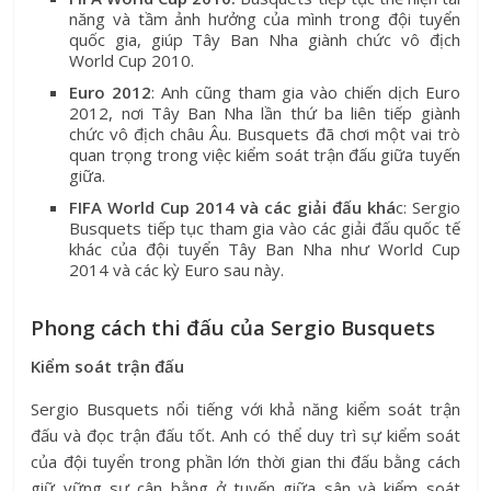
năng và tầm ảnh hưởng của mình trong đội tuyển
quốc gia, giúp Tây Ban Nha giành chức vô địch
World Cup 2010.
Euro 2012
: Anh cũng tham gia vào chiến dịch Euro
2012, nơi Tây Ban Nha lần thứ ba liên tiếp giành
chức vô địch châu Âu. Busquets đã chơi một vai trò
quan trọng trong việc kiểm soát trận đấu giữa tuyến
giữa.
FIFA World Cup 2014 và các giải đấu khá
c: Sergio
Busquets tiếp tục tham gia vào các giải đấu quốc tế
khác của đội tuyển Tây Ban Nha như World Cup
2014 và các kỳ Euro sau này.
Phong cách thi đấu của Sergio Busquets
Kiểm soát trận đấu
Sergio Busquets nổi tiếng với khả năng kiểm soát trận
đấu và đọc trận đấu tốt. Anh có thể duy trì sự kiểm soát
của đội tuyển trong phần lớn thời gian thi đấu bằng cách
giữ vững sự cân bằng ở tuyến giữa sân và kiểm soát