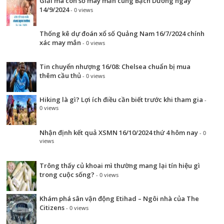
Giải mã con số may mắn cung Bạch Dương ngày
14/9/2024
- 0 views
Thống kê dự đoán xổ số Quảng Nam 16/7/2024 chính
xác may mắn
- 0 views
Tin chuyển nhượng 16/08: Chelsea chuẩn bị mua
thêm cầu thủ
- 0 views
Hiking là gì? Lợi ích điều cần biết trước khi tham gia
-
0 views
Nhận định kết quả XSMN 16/10/2024 thứ 4 hôm nay
- 0
views
Trông thấy củ khoai mì thường mang lại tín hiệu gì
trong cuộc sống?
- 0 views
Khám phá sân vận động Etihad – Ngôi nhà của The
Citizens
- 0 views