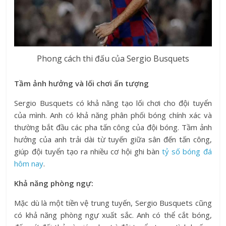
Phong cách thi đấu của Sergio Busquets
Tầm ảnh hưởng và lối chơi ấn tượng
Sergio Busquets có khả năng tạo lối chơi cho đội tuyển
của mình. Anh có khả năng phân phối bóng chính xác và
thường bắt đầu các pha tấn công của đội bóng. Tầm ảnh
hưởng của anh trải dài từ tuyến giữa sân đến tấn công,
giúp đội tuyển tạo ra nhiều cơ hội ghi bàn
tỷ số bóng đá
hôm nay
.
Khả năng phòng ngự:
Mặc dù là một tiền vệ trung tuyến, Sergio Busquets cũng
có khả năng phòng ngự xuất sắc. Anh có thể cắt bóng,