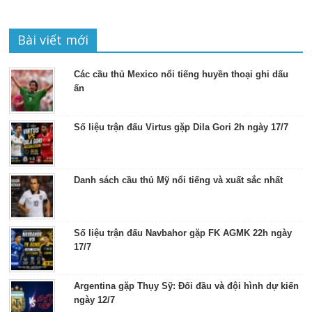
Bài viết mới
Các cầu thủ Mexico nổi tiếng huyền thoại ghi dấu
ấn
Số liệu trận đấu Virtus gặp Dila Gori 2h ngày 17/7
Danh sách cầu thủ Mỹ nổi tiếng và xuất sắc nhất
Số liệu trận đấu Navbahor gặp FK AGMK 22h ngày
17/7
Argentina gặp Thụy Sỹ: Đối đầu và đội hình dự kiến
ngày 12/7