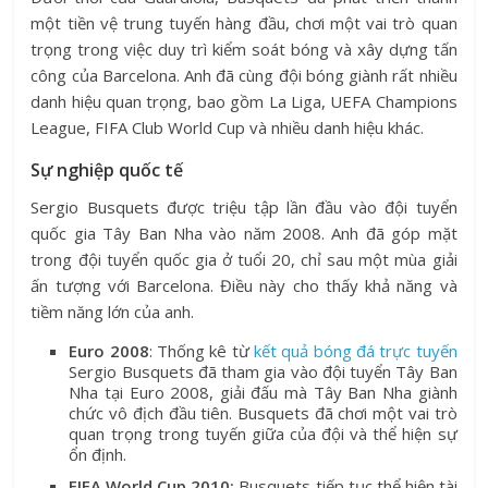
một tiền vệ trung tuyến hàng đầu, chơi một vai trò quan
trọng trong việc duy trì kiểm soát bóng và xây dựng tấn
công của Barcelona. Anh đã cùng đội bóng giành rất nhiều
danh hiệu quan trọng, bao gồm La Liga, UEFA Champions
League, FIFA Club World Cup và nhiều danh hiệu khác.
Sự nghiệp quốc tế
Sergio Busquets được triệu tập lần đầu vào đội tuyển
quốc gia Tây Ban Nha vào năm 2008. Anh đã góp mặt
trong đội tuyển quốc gia ở tuổi 20, chỉ sau một mùa giải
ấn tượng với Barcelona. Điều này cho thấy khả năng và
tiềm năng lớn của anh.
Euro 2008
: Thống kê từ
kết quả bóng đá trực tuyến
Sergio Busquets đã tham gia vào đội tuyển Tây Ban
Nha tại Euro 2008, giải đấu mà Tây Ban Nha giành
chức vô địch đầu tiên. Busquets đã chơi một vai trò
quan trọng trong tuyến giữa của đội và thể hiện sự
ổn định.
FIFA World Cup 2010:
Busquets tiếp tục thể hiện tài