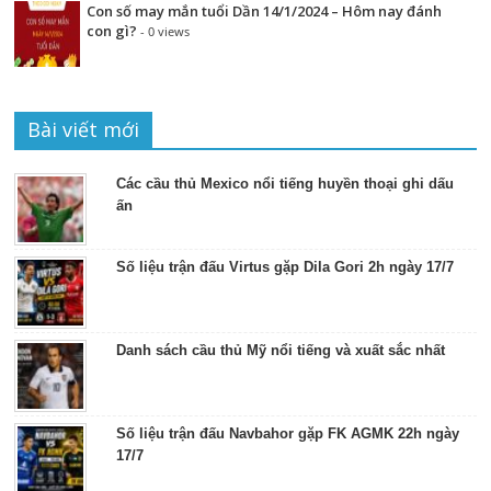
Con số may mắn tuổi Dần 14/1/2024 – Hôm nay đánh
con gì?
- 0 views
Bài viết mới
Các cầu thủ Mexico nổi tiếng huyền thoại ghi dấu
ấn
Số liệu trận đấu Virtus gặp Dila Gori 2h ngày 17/7
Danh sách cầu thủ Mỹ nổi tiếng và xuất sắc nhất
Số liệu trận đấu Navbahor gặp FK AGMK 22h ngày
17/7