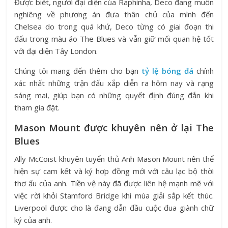
Được biết, người đại diện của Raphinha, Deco đang muốn
nghiêng về phương án đưa thân chủ của mình đến
Chelsea do trong quá khứ, Deco từng có giai đoạn thi
đấu trong màu áo The Blues và vẫn giữ mối quan hệ tốt
với đại diện Tây London.
Chúng tôi mang đến thêm cho bạn
tỷ lệ bóng đá
chính
xác nhất những trận đấu xắp diễn ra hôm nay và rạng
sáng mai, giúp bạn có những quyết định đúng đắn khi
tham gia đặt.
Mason Mount được khuyên nên ở lại The
Blues
Ally McCoist khuyên tuyển thủ Anh Mason Mount nên thể
hiện sự cam kết và ký hợp đồng mới với câu lạc bộ thời
thơ ấu của anh. Tiền vệ này đã được liên hệ mạnh mẽ với
việc rời khỏi Stamford Bridge khi mùa giải sắp kết thúc.
Liverpool được cho là đang dẫn đầu cuộc đua giành chữ
ký của anh.