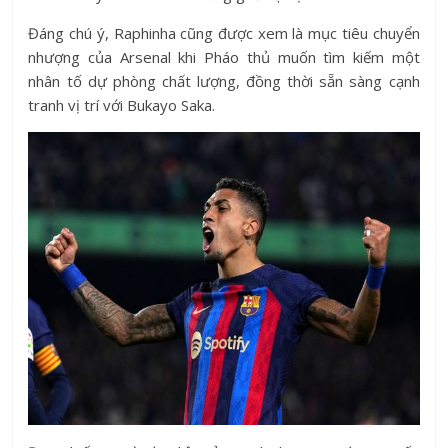
Đáng chú ý, Raphinha cũng được xem là mục tiêu chuyển
nhượng của Arsenal khi Pháo thủ muốn tìm kiếm một
nhân tố dự phòng chất lượng, đồng thời sẵn sàng cạnh
tranh vị trí với Bukayo Saka.