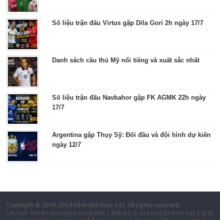
Số liệu trận đấu Virtus gặp Dila Gori 2h ngày 17/7
Danh sách cầu thủ Mỹ nổi tiếng và xuất sắc nhất
Số liệu trận đấu Navbahor gặp FK AGMK 22h ngày
17/7
Argentina gặp Thụy Sỹ: Đối đầu và đội hình dự kiến
ngày 12/7
Copyright © 2018-2024
Kênh thể thao 247
. All rights reserved.
Liên kết:
lich thi dau ngoai hang Anh
|
kqbd
|
tỷ số bóng đá hôm nay
|
tỷ lệ