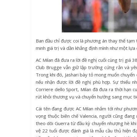
Ban đầu chỉ được coi là phương án thay thế tạm
minh giá trị và dần khẳng định mình như một lựa 
AC Milan đã đưa ra lời đề nghị cuối cùng trị giá 
Club Brugge vẫn giữ lập trường cứng rắn và yêu
Trong khi đó, Jashari bày tỏ mong muốn chuyển đ
nếu nhận được lời đề nghị phù hợp. Sự thiếu n
Corriere dello Sport, Milan đã đưa ra thời hạn c
rút khỏi thương vụ và chuyển hướng sang mục ti
Cái tên đang được AC Milan nhắm tới như phương 
vọng thuộc biên chế Valencia, người cũng đang
theo dõi Guerra từ đầu kỳ chuyển nhượng hè khi 
vệ 22 tuổi được đánh giá là mẫu cầu thủ hiện đại