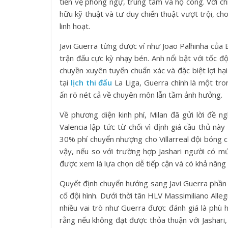
tiền vệ phòng ngự, trung tâm và hộ công. Với c
hữu kỹ thuật và tư duy chiến thuật vượt trội, ch
linh hoạt.
Javi Guerra từng được ví như Joao Palhinha của 
trận đấu cực kỳ nhạy bén. Anh nổi bật với tốc 
chuyền xuyên tuyến chuẩn xác và đặc biệt lợi hại
tại
lịch thi đấu
La Liga, Guerra chính là một tron
ấn rõ nét cả về chuyên môn lẫn tầm ảnh hưởng.
Về phương diện kinh phí, Milan đã gửi lời đề n
Valencia lập tức từ chối vì định giá cầu thủ n
30% phí chuyển nhượng cho Villarreal đội bóng 
vậy, nếu so với trường hợp Jashari người có m
được xem là lựa chọn dễ tiếp cận và có khả năng
Quyết định chuyển hướng sang Javi Guerra phần 
cố đội hình. Dưới thời tân HLV Massimiliano Alleg
nhiều vai trò như Guerra được đánh giá là phù h
rằng nếu không đạt được thỏa thuận với Jashari