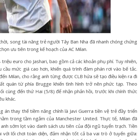
 thời, song tài năng trẻ người Tây Ban Nha đã nhanh chóng chứng
chọn ưu tiên trong kế hoạch của AC Milan.
38 triệu euro cho Jashari, bao gồm cả các khoản phụ phí. Tuy nhiên,
 cầu mức giá cao hơn, khiến quá trình đàm phán rơi vào bế tắc.
ến Milan, cho rằng anh từng được CLB hứa sẽ tạo điều kiện ra đi
hất quán từ phía Brugge khiến tình hình trở nên phức tạp. Theo
uối cùng đến thứ Hai (5/8) để nhận phản hồi, trước khi chính thức
êu khác.
án thay thế tiềm năng chính là Javi Guerra tiền vệ trẻ đầy triển
 nằm trong tầm ngắm của Manchester United. Thực tế, Milan đã
anh sớm lọt vào danh sách ưu tiên của đội ngũ tuyển trạch. Tiền
 với lối chơi toàn diện, đảm nhận tốt cả ba vai trò ở tuyến giữa: