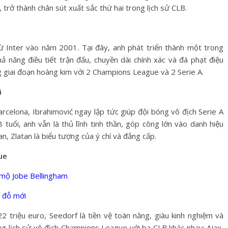
rở thành chân sút xuất sắc thứ hai trong lịch sử CLB.
từ Inter vào năm 2001. Tại đây, anh phát triển thành một trong
khả năng điều tiết trận đấu, chuyền dài chính xác và đá phạt điệu
ong giai đoạn hoàng kim với 2 Champions League và 2 Serie A.
i
rcelona, Ibrahimović ngay lập tức giúp đội bóng vô địch Serie A
 tuổi, anh vẫn là thủ lĩnh tinh thần, góp công lớn vào danh hiệu
, Zlatan là biểu tượng của ý chí và đẳng cấp.
ue
mộ Jobe Bellingham
 đỗ mới
 triệu euro, Seedorf là tiền vệ toàn năng, giàu kinh nghiệm và
ong lịch sử vô địch Champions League với ba CLB khác nhau: Ajax,