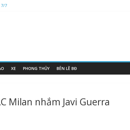
17/7
nhất
 ngày 17/7
 dấu ấn
AO
XE
PHONG THỦY
BÊN LỀ BĐ
C Milan nhắm Javi Guerra