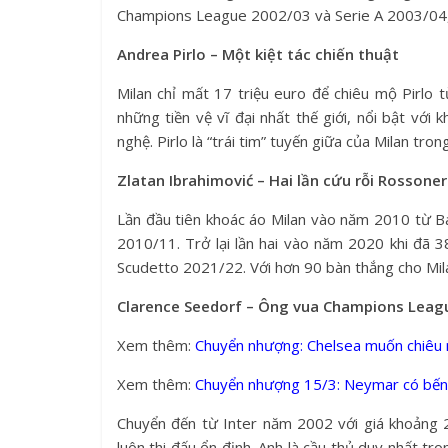
Champions League 2002/03 và Serie A 2003/04, t
Andrea Pirlo – Một kiệt tác chiến thuật
Milan chỉ mất 17 triệu euro để chiêu mộ Pirlo 
những tiền vệ vĩ đại nhất thế giới, nổi bật với 
nghệ. Pirlo là “trái tim” tuyến giữa của Milan tr
Zlatan Ibrahimović – Hai lần cứu rỗi Rossoner
Lần đầu tiên khoác áo Milan vào năm 2010 từ Ba
2010/11. Trở lại lần hai vào năm 2020 khi đã 38
Scudetto 2021/22. Với hơn 90 bàn thắng cho Milan
Clarence Seedorf – Ông vua Champions Leag
Xem thêm:
Chuyển nhượng: Chelsea muốn chiêu 
Xem thêm:
Chuyển nhượng 15/3: Neymar có bến
Chuyển đến từ Inter năm 2002 với giá khoảng 22
luôn thi đấu ổn định. Anh là cầu thủ duy nhất tr