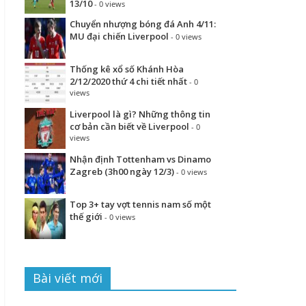
13/10
- 0 views
Chuyển nhượng bóng đá Anh 4/11:
MU đại chiến Liverpool
- 0 views
Thống kê xổ số Khánh Hòa
2/12/2020 thứ 4 chi tiết nhất
- 0
views
Liverpool là gì? Những thông tin
cơ bản cần biết về Liverpool
- 0
views
Nhận định Tottenham vs Dinamo
Zagreb (3h00 ngày 12/3)
- 0 views
Top 3+ tay vợt tennis nam số một
thế giới
- 0 views
Bài viết mới