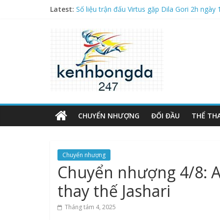
Latest:
Số liệu trận đấu Virtus gặp Dila Gori 2h ngày 
Danh sách cầu thủ Mỹ nổi tiếng và xuất sắc 
Số liệu trận đấu Navbahor gặp FK AGMK 22h
The Founding of YouTube A Short History
Các cầu thủ Mexico nổi tiếng huyền thoại ghi
CHUYỂN NHƯỢNG
ĐỐI ĐẦU
THỂ TH
Chuyển nhượng
Chuyển nhượng 4/8: A
thay thế Jashari
Tháng tám 4, 2025