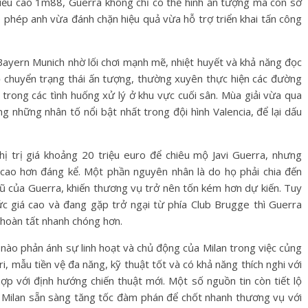
hiều cao 1m88, Guerra không chỉ có thể hình ấn tượng mà còn sở
o phép anh vừa đánh chặn hiệu quả vừa hỗ trợ triển khai tấn công
Bayern Munich nhờ lối chơi mạnh mẽ, nhiệt huyết và khả năng đọc
độ chuyển trạng thái ấn tượng, thường xuyên thực hiện các đường
 trong các tình huống xử lý ở khu vực cuối sân. Mùa giải vừa qua
g những nhân tố nổi bật nhất trong đội hình Valencia, để lại dấu
ghị trị giá khoảng 20 triệu euro để chiêu mộ Javi Guerra, nhưng
ày cao hơn đáng kể. Một phần nguyên nhân là do họ phải chia đến
cũ của Guerra, khiến thương vụ trở nên tốn kém hơn dự kiến. Tuy
ức giá cao và đang gặp trở ngại từ phía Club Brugge thì Guerra
 hoàn tất nhanh chóng hơn.
nào phản ánh sự linh hoạt và chủ động của Milan trong việc củng
ri, mẫu tiền vệ đa năng, kỹ thuật tốt và có khả năng thích nghi với
ợp với định hướng chiến thuật mới. Một số nguồn tin còn tiết lộ
, Milan sẵn sàng tăng tốc đàm phán để chốt nhanh thương vụ với