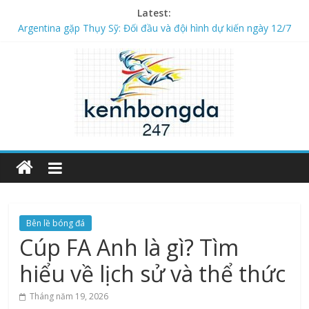
Latest:
Argentina gặp Thụy Sỹ: Đối đầu và đội hình dự kiến ngày 12/7
Các cầu thủ Mexico nổi tiếng huyền thoại ghi dấu ấn
Số liệu trận đấu Virtus gặp Dila Gori 2h ngày 17/7
Danh sách cầu thủ Mỹ nổi tiếng và xuất sắc nhất
Số liệu trận đấu Navbahor gặp FK AGMK 22h ngày 17/7
Bên lề bóng đá
Cúp FA Anh là gì? Tìm
hiểu về lịch sử và thể thức
Tháng năm 19, 2026