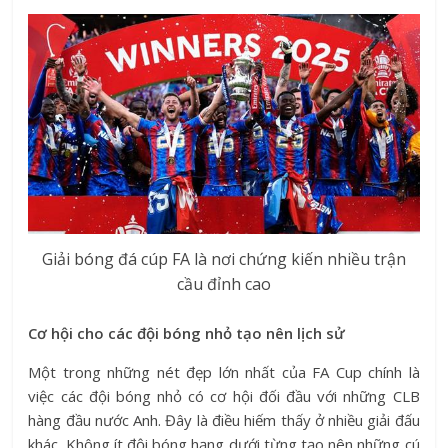
Giải bóng đá cúp FA là nơi chứng kiến nhiều trận
cầu đỉnh cao
Cơ hội cho các đội bóng nhỏ tạo nên lịch sử
Một trong những nét đẹp lớn nhất của FA Cup chính là
việc các đội bóng nhỏ có cơ hội đối đầu với những CLB
hàng đầu nước Anh. Đây là điều hiếm thấy ở nhiều giải đấu
khác. Không ít đội bóng hạng dưới từng tạo nên những cú