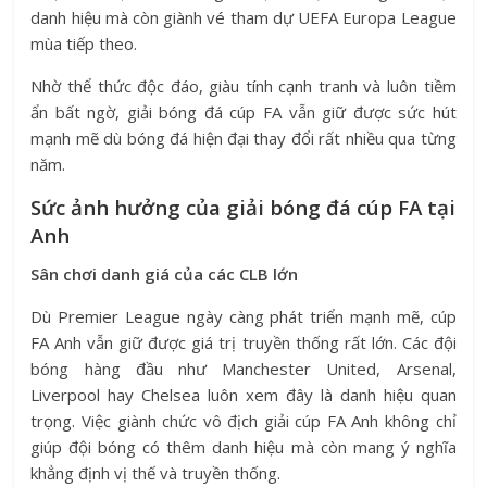
danh hiệu mà còn giành vé tham dự UEFA Europa League
mùa tiếp theo.
Nhờ thể thức độc đáo, giàu tính cạnh tranh và luôn tiềm
ẩn bất ngờ, giải bóng đá cúp FA vẫn giữ được sức hút
mạnh mẽ dù bóng đá hiện đại thay đổi rất nhiều qua từng
năm.
Sức ảnh hưởng của giải bóng đá cúp FA tại
Anh
Sân chơi danh giá của các CLB lớn
Dù Premier League ngày càng phát triển mạnh mẽ, cúp
FA Anh vẫn giữ được giá trị truyền thống rất lớn. Các đội
bóng hàng đầu như Manchester United, Arsenal,
Liverpool hay Chelsea luôn xem đây là danh hiệu quan
trọng. Việc giành chức vô địch giải cúp FA Anh không chỉ
giúp đội bóng có thêm danh hiệu mà còn mang ý nghĩa
khẳng định vị thế và truyền thống.