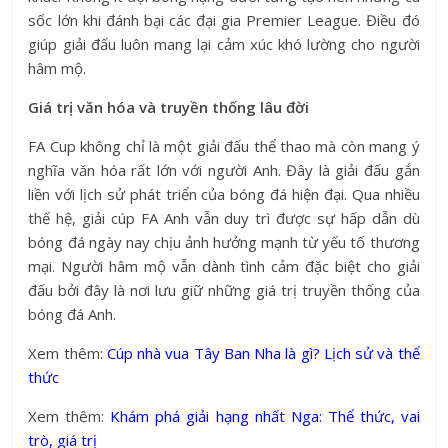
sốc lớn khi đánh bại các đại gia Premier League. Điều đó
giúp giải đấu luôn mang lại cảm xúc khó lường cho người
hâm mộ.
Giá trị văn hóa và truyền thống lâu đời
FA Cup không chỉ là một giải đấu thể thao mà còn mang ý
nghĩa văn hóa rất lớn với người Anh. Đây là giải đấu gắn
liền với lịch sử phát triển của bóng đá hiện đại. Qua nhiều
thế hệ, giải cúp FA Anh vẫn duy trì được sự hấp dẫn dù
bóng đá ngày nay chịu ảnh hưởng mạnh từ yếu tố thương
mại. Người hâm mộ vẫn dành tình cảm đặc biệt cho giải
đấu bởi đây là nơi lưu giữ những giá trị truyền thống của
bóng đá Anh.
Xem thêm:
Cúp nhà vua Tây Ban Nha là gì? Lịch sử và thể
thức
Xem thêm:
Khám phá giải hạng nhất Nga: Thể thức, vai
trò, giá trị