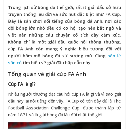
Trong lịch sử bóng đá thế giới, rất ít giải đấu sở hữu
truyền thống lâu đời và sức hút đặc biệt như FA Cup.
Đây là sân chơi nổi tiếng của bóng đá Anh, nơi các
đội bóng lớn nhỏ đều có cơ hội tạo nên bất ngờ và
viết nên những câu chuyện cổ tích đầy cảm xúc.
Không chỉ là một giải đấu quốc nội thông thường,
cúp FA Anh còn mang ý nghĩa biểu tượng đối với
người hâm mộ bóng đá xứ sương mù. Cùng
bên lề
sân cỏ
tìm hiểu về giải đấu hấp dẫn này.
Tổng quan về giải cúp FA Anh
Cúp FA là gì?
Nhiều người thường đặt câu hỏi cúp FA là gì và vì sao giải
đấu này lại nổi tiếng đến vậy. FA Cup có tên đầy đủ là The
Football Association Challenge Cup, được thành lập từ
năm 1871 và là giải bóng đá lâu đời nhất thế giới.