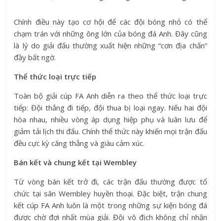
Chính điều này tạo cơ hội để các đội bóng nhỏ có thể
chạm trán với những ông lớn của bóng đá Anh. Đây cũng
là lý do giải đấu thường xuất hiện những “cơn địa chấn”
đầy bất ngờ.
Thể thức loại trực tiếp
Toàn bộ giải cúp FA Anh diễn ra theo thể thức loại trực
tiếp: Đội thắng đi tiếp, đội thua bị loại ngay. Nếu hai đội
hòa nhau, nhiều vòng áp dụng hiệp phụ và luân lưu để
giảm tải lịch thi đấu. Chính thể thức này khiến mọi trận đấu
đều cực kỳ căng thẳng và giàu cảm xúc.
Bán kết và chung kết tại Wembley
Từ vòng bán kết trở đi, các trận đấu thường được tổ
chức tại sân Wembley huyền thoại. Đặc biệt, trận chung
kết cúp FA Anh luôn là một trong những sự kiện bóng đá
được chờ đợi nhất mùa giải. Đội vô địch không chỉ nhận