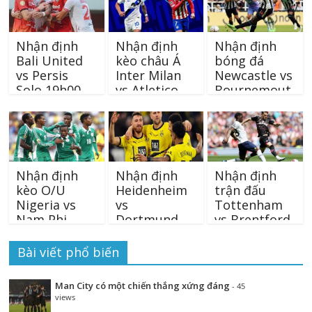
Nhận định
Nhận định
Nhận định
Bali United
kèo châu Á
bóng đá
vs Persis
Inter Milan
Newcastle vs
Solo 19h00
vs Atletico
Bournemout
ngày 29/2
Madrid,
h, 22h00
03h00 ngày
ngày 17/2
21/2
Nhận định
Nhận định
Nhận định
kèo O/U
Heidenheim
trận đấu
Nigeria vs
vs
Tottenham
Nam Phi,
Dortmund,
vs Brentford
00h00 ngày
02h30 ngày
2h30 ngày
8/2
3/2
1/2
Bài viết phổ biến
Man City có một chiến thắng xứng đáng
- 45
views