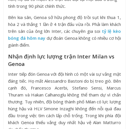
tính trong 90 phút chính thức.
Bên kia sân, Genoa sở hữu phong độ trồi sụt khi thua 1,
hòa 2 và thắng 1 lần ở 4 trận đấu vừa rồi. Phải làm khách
trên sân của ông lớn Inter, các chuyên gia soi
tỷ lệ kèo
bóng đá hôm nay
dự đoán Genoa không có nhiều cơ hội
giành điểm.
Nhận định lực lượng trận Inter Milan vs
Genoa
Inter tiếp đón Genoa với đội hình có một vài sự vắng mặt
đáng tiếc. Họ mất Alessandro Bastoni do bị treo giò. Bên
cạnh đó, Francesco Acerbi, Stefano Sensi, Marcus
Thuram và Hakan Calhanoglu không thể tham dự vì chấn
thương. Tuy nhiên, đội bóng thành phố Milan có lực lượng
hùng hậu và HLV Simone Inzaghi không đến nỗi quá đau
đầu trong việc tìm cách lấp chỗ trống. Trong khi phía đội
khách Genoa thiếu vắng duy nhất hậu vệ Alan Matturro