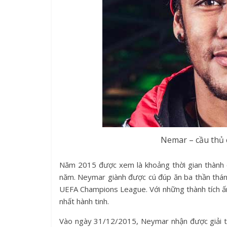
Nemar – cầu thủ 
Năm 2015 được xem là khoảng thời gian thành 
năm. Neymar giành được cú đúp ăn ba thần thánh 
UEFA Champions League. Với những thành tích 
nhất hành tinh.
Vào ngày 31/12/2015, Neymar nhận được giải t