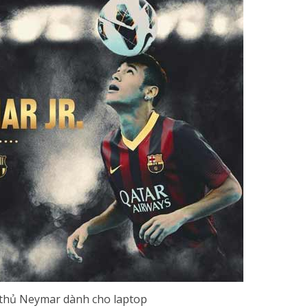
 thủ Neymar dành cho laptop