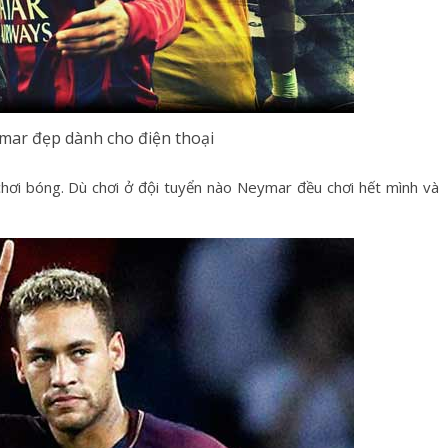
mar đẹp dành cho điện thoại
ơi bóng. Dù chơi ở đội tuyển nào Neymar đều chơi hết mình và