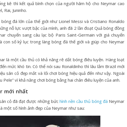
hống kê thì kết quả bình chọn của người hâm hộ cho Neymar cao
, Rai, Juninho.
bóng đá lớn của thế giới như Lionel Messi và Cristiano Ronaldo
hững nỗ lực vượt bậc của mình, anh đã 2 lần đoạt Quả bóng đồng
 chuyển sang câu lạc bộ Paris Saint-Germain với giá chuyển
à con số kỷ lục trong làng bóng đá thế giới và giúp cho Neymar
r là một cầu thủ có khả năng rê dắt bóng điêu luyện. Hàng loạt
ến mức khó tin. Có thể nói sau Ronaldinho thì lâu lắm Brazil mới
ệu sân cỏ đẹp mắt và lối chơi bóng hiệu quả đến như vậy. Ngoài
u Pele” vì khả năng chơi bóng bằng hai chân điêu luyện của anh.
r mới nhất
h sân cỏ đã đạt được những bức
hình nền cầu thủ bóng đá
Neymar
 là một số hình ảnh đẹp của Neymar như sau: