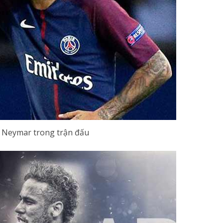
 Neymar trong trận đấu