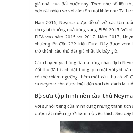
giá nhất của đất nước này. Theo như số liệu t
hơn rất nhiều so với các tên tuổi khác như Taffarel
Năm 2015, Neymar được đề cử với các tên tuổi 
cho giải thưởng quả bóng vàng FIFA 2015. Với n
FIFA vào năm 2015 và 2017. Năm 2017, Neymar
nhượng lên đến 222 triệu Euro. Đây được xem l
trở thành cầu thủ đắt giá nhất lúc bấy giờ.
Các chuyên gia bóng đá đã từng nhận định Neyma
đối thủ đã bị anh dắt bóng qua mặt với ghi bàn đ
có thể chiêm ngưỡng thêm một cầu thủ có vũ đi
ra Neymar còn được biết đến với biệt danh là “tiể
Bộ sưu tập hình nền cầu thủ Neyma
Với sự nổi tiếng của mình cùng những thành tíc
được rất nhiều người hâm mộ yêu thích. Sau đây