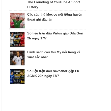
The Founding of YouTube A Short
History
Các cầu thủ Mexico nổi tiếng huyền
thoại ghi dấu ấn
Số liệu trận đấu Virtus gặp Dila Gori
2h ngày 17/7
Danh sách cầu thủ Mỹ nổi tiếng và
xuất sắc nhất
Số liệu trận đấu Navbahor gặp FK
AGMK 22h ngày 17/7