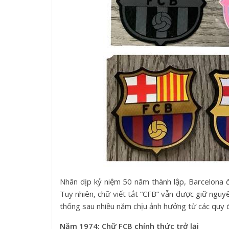
Nhân dịp kỷ niệm 50 năm thành lập, Barcelona đ
Tuy nhiên, chữ viết tắt “CFB” vẫn được giữ nguyê
thống sau nhiều năm chịu ảnh hưởng từ các quy đị
Năm 1974: Chữ FCB chính thức trở lại