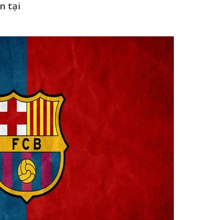
n tại