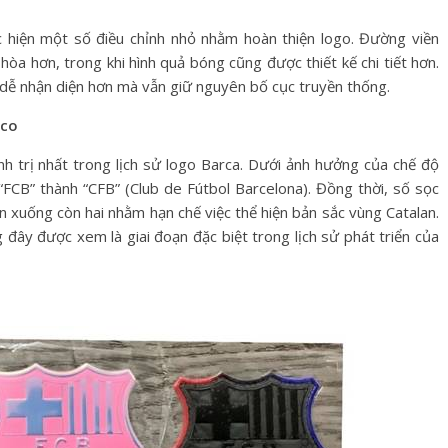
 hiện một số điều chỉnh nhỏ nhằm hoàn thiện logo. Đường viền
hòa hơn, trong khi hình quả bóng cũng được thiết kế chi tiết hơn.
 dễ nhận diện hơn mà vẫn giữ nguyên bố cục truyền thống.
nco
ính trị nhất trong lịch sử logo Barca. Dưới ảnh hưởng của chế độ
 “FCB” thành “CFB” (Club de Fútbol Barcelona). Đồng thời, số sọc
n xuống còn hai nhằm hạn chế việc thể hiện bản sắc vùng Catalan.
 đây được xem là giai đoạn đặc biệt trong lịch sử phát triển của