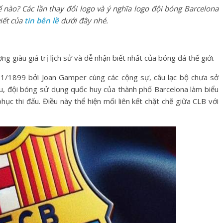
 nào? Các lần thay đổi logo và ý nghĩa logo đội bóng Barcelona
viết của
tin bên lề
dưới đây nhé.
 giàu giá trị lịch sử và dễ nhận biết nhất của bóng đá thế giới.
11/1899 bởi Joan Gamper cùng các cộng sự, câu lạc bộ chưa sở
, đội bóng sử dụng quốc huy của thành phố Barcelona làm biểu
ục thi đấu. Điều này thể hiện mối liên kết chặt chẽ giữa CLB với