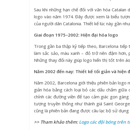
Sau khi những hạn chế đối với văn hóa Catalan 
logo vào năm 1974. Đây được xem là biểu tượng
của người dân Catalonia. Thiết kế lúc này gần n
Giai đoạn 1975–2002: Hiện đại hóa logo
Trong gần ba thập kỷ tiếp theo, Barcelona tiếp 
làm sắc sảo, màu xanh – đỏ trở nên đậm hơn, p
Những thay đổi này giúp logo hiển thị tốt trên á
Năm 2002 đến nay: Thiết kế tối giản và hiện đ
Năm 2002, Barcelona giới thiệu phiên bản logo m
giản hóa bằng cách loại bỏ các dấu chấm giữa c
chỉnh các đường viền để tạo cảm giác gọn gàng
tượng truyền thống như thánh giá Saint George
cũng là phiên bản đang được câu lạc bộ sử dụng 
>> Tham khảo thêm:
Logo các đội bóng trên t