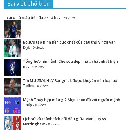
tụ
địch quen
khỏi giải
Bài viết phổ biến
thuộc
Icardi là mẫu tiền đạo khá hay
- 59 views
Bộ sưu tập hình nền cực chất của cầu thủ Virgil van
Dijk
- 0 views
Tổng hợp hình ảnh Chelsea đẹp nhất, chất nhất hiện
nay
- 0 views
Tin MU 25/4: HLV Rangnick được khuyên nên loại bỏ
Telles
- 0 views
Mệnh Thủy hợp màu gì? Mẹo chọn đồ với người mệnh
Thủy
- 0 views
Lịch sử và thành tích đối đầu giữa Man City vs
Nottingham
- 0 views