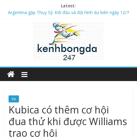
Latest:
Argentina gặp Thụy Sỹ: Đối đầu và đội hình dự kiến ngày 12/7
Các cầu thủ Mexico nổi tiếng huyền thoại ghi dấu ấn
Số liệu trận đấu Virtus gặp Dila Gori 2h ngày 17/7
Danh sách cầu thủ Mỹ nổi tiếng và xuất sắc nhất
Số liệu trận đấu Navbahor gặp FK AGMK 22h ngày 17/7
Xe
Kubica có thêm cơ hội
đua thử khi được Williams
trao cơ hội