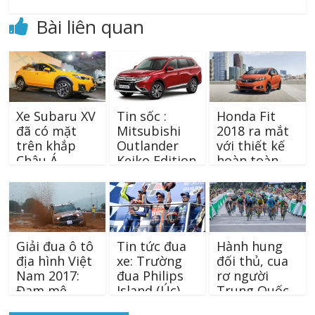
Bài liên quan
Xe Subaru XV
Tin sốc :
Honda Fit
đã có mặt
Mitsubishi
2018 ra mắt
trên khắp
Outlander
với thiết kế
Châu Á
Keiko Edition
hoàn toàn
chỉ có giá 810
mới lạ
triệu đồng
Giải đua ô tô
Tin tức đua
Hành hung
địa hình Việt
xe: Trường
đối thủ, cua
Nam 2017:
đua Philips
rơ người
Đam mê
Island (Úc)
Trung Quốc
offroad hội
đón nhà vô
bị trục xuất