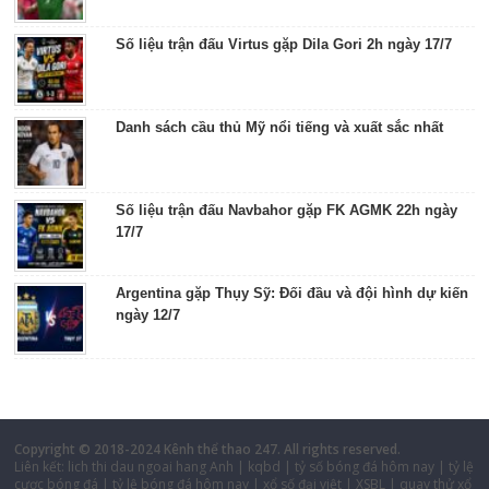
Số liệu trận đấu Virtus gặp Dila Gori 2h ngày 17/7
Danh sách cầu thủ Mỹ nổi tiếng và xuất sắc nhất
Số liệu trận đấu Navbahor gặp FK AGMK 22h ngày
17/7
Argentina gặp Thụy Sỹ: Đối đầu và đội hình dự kiến
ngày 12/7
Copyright © 2018-2024
Kênh thể thao 247
. All rights reserved.
Liên kết:
lich thi dau ngoai hang Anh
|
kqbd
|
tỷ số bóng đá hôm nay
|
tỷ lệ
cược bóng đá
|
tỷ lệ bóng đá hôm nay
|
xổ số đại việt
|
XSBL
|
quay thử xổ