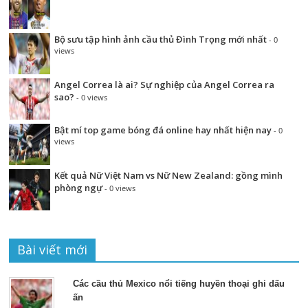
Bộ sưu tập hình ảnh cầu thủ Đình Trọng mới nhất
- 0
views
Angel Correa là ai? Sự nghiệp của Angel Correa ra
sao?
- 0 views
Bật mí top game bóng đá online hay nhất hiện nay
- 0
views
Kết quả Nữ Việt Nam vs Nữ New Zealand: gồng mình
phòng ngự
- 0 views
Bài viết mới
Các cầu thủ Mexico nổi tiếng huyền thoại ghi dấu
ấn