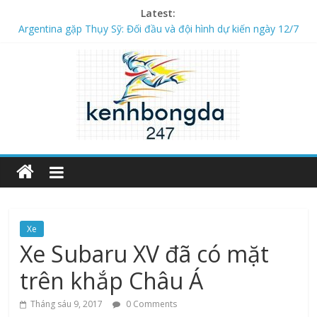
Latest:
Argentina gặp Thụy Sỹ: Đối đầu và đội hình dự kiến ngày 12/7
Các cầu thủ Mexico nổi tiếng huyền thoại ghi dấu ấn
Số liệu trận đấu Virtus gặp Dila Gori 2h ngày 17/7
Danh sách cầu thủ Mỹ nổi tiếng và xuất sắc nhất
Số liệu trận đấu Navbahor gặp FK AGMK 22h ngày 17/7
Xe
Xe Subaru XV đã có mặt
trên khắp Châu Á
Tháng sáu 9, 2017
0 Comments