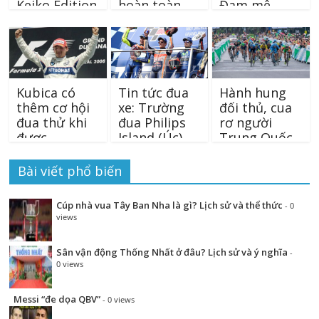
Keiko Edition
hoàn toàn
Đam mê
chỉ có giá 810
mới lạ
offroad hội
triệu đồng
tụ
Kubica có
Tin tức đua
Hành hung
thêm cơ hội
xe: Trường
đối thủ, cua
đua thử khi
đua Philips
rơ người
được
Island (Úc)
Trung Quốc
Williams trao
đón nhà vô
bị trục xuất
cơ hội
địch quen
khỏi giải
Bài viết phổ biến
thuộc
Cúp nhà vua Tây Ban Nha là gì? Lịch sử và thể thức
- 0
views
Sân vận động Thống Nhất ở đâu? Lịch sử và ý nghĩa
-
0 views
Messi “đe dọa QBV”
- 0 views